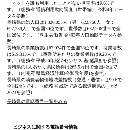
ーネットを誰も利用したことがない世帯率は9.6%で
す。（総務省 通信利用動向調査（世帯編） 令和4年デー
タを参照）
長崎県の総人口は1,320,055人（男：622,766人、女：
697,289人）で全国30位です。世帯数は632,206世帯で全
国28位です。（厚生労働省 令和3年人口動態データを参
照）
長崎県の事業所数は67,074件で全国28位です。従業者数
は619,313人で、1事業所あたりの従業者数は9.23人で
す。（総務省 平成26年経済センサス‐基礎調査を参照）
長崎県の1人あたり県民所得は265.5万円で全国42位で
す。（内閣府 県民経済計算(令和元年度)を参照）
長崎県の消費者物価地域差指数（交通・通信）は99.6で
全国24位です。（総務省 統計でみる都道府県のすがた
2023を参照）
長崎県の電話番号一覧をみる
ビジネスに関する電話番号情報