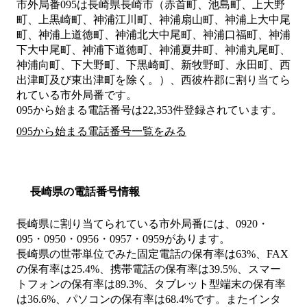
市外局番
095
は
長崎県長崎市（赤首町、池島町、上大野
町、上黒崎町、神浦江川町、神浦扇山町、神浦上大中尾
町、神浦上道徳町、神浦北大中尾町、神浦口福町、神浦
下大中尾町、神浦下道徳町、神浦夏井町、神浦丸尾町、
神浦向町、下大野町、下黒崎町、新牧野町、永田町、西
出津町及び東出津町を除く。）、西彼杵郡
に割り当てら
れている市外局番です。
095から始まる電話番号は22,353件登録されています。
095から始まる電話番号一覧をみる
長崎県の電話番号情報
長崎県に割り当てられている市外局番には、0920・
095・0950・0956・0957・0959があります。
長崎県の世帯単位でみた固定電話の保有率は63%、FAX
の保有率は25.4%、携帯電話の保有率は39.5%、スマー
トフォンの保有率は89.3%、タブレット型端末の保有率
は36.6%、パソコンの保有率は68.4%です。またインタ