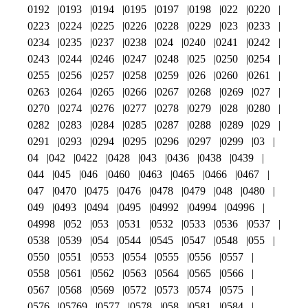
0192
0193
0194
0195
0197
0198
022
0220
0223
0224
0225
0226
0228
0229
023
0233
0234
0235
0237
0238
024
0240
0241
0242
0243
0244
0246
0247
0248
025
0250
0254
0255
0256
0257
0258
0259
026
0260
0261
0263
0264
0265
0266
0267
0268
0269
027
0270
0274
0276
0277
0278
0279
028
0280
0282
0283
0284
0285
0287
0288
0289
029
0291
0293
0294
0295
0296
0297
0299
03
04
042
0422
0428
043
0436
0438
0439
044
045
046
0460
0463
0465
0466
0467
047
0470
0475
0476
0478
0479
048
0480
049
0493
0494
0495
04992
04994
04996
04998
052
053
0531
0532
0533
0536
0537
0538
0539
054
0544
0545
0547
0548
055
0550
0551
0553
0554
0555
0556
0557
0558
0561
0562
0563
0564
0565
0566
0567
0568
0569
0572
0573
0574
0575
0576
05769
0577
0578
058
0581
0584