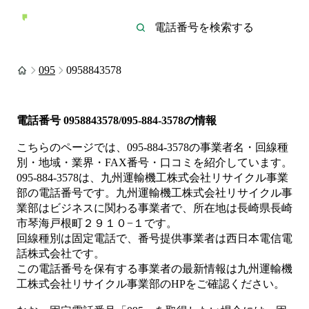
095
0958843578
電話番号
0958843578/095-884-3578
の情報
こちらのページでは、
095-884-3578
の事業者名・回線種
別・地域・業界・FAX番号・口コミを紹介しています。
095-884-3578
は、
九州運輸機工株式会社リサイクル事業
部
の電話番号です。
九州運輸機工株式会社リサイクル事
業部は
ビジネス
に関わる事業者
で、所在地は長崎県長崎
市琴海戸根町２９１０−１
です。
回線種別は
固定電話
で、番号提供事業者は
西日本電信電
話株式会社
です。
この電話番号を保有する事業者の最新情報は
九州運輸機
工株式会社リサイクル事業部
のHP
をご確認ください。