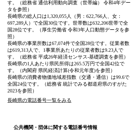
す。（総務省 通信利用動向調査（世帯編） 令和4年デー
タを参照）
長崎県の総人口は1,320,055人（男：622,766人、女：
697,289人）で全国30位です。世帯数は632,206世帯で全
国28位です。（厚生労働省 令和3年人口動態データを参
照）
長崎県の事業所数は67,074件で全国28位です。従業者数
は619,313人で、1事業所あたりの従業者数は9.23人で
す。（総務省 平成26年経済センサス‐基礎調査を参照）
長崎県の1人あたり県民所得は265.5万円で全国42位で
す。（内閣府 県民経済計算(令和元年度)を参照）
長崎県の消費者物価地域差指数（交通・通信）は99.6で
全国24位です。（総務省 統計でみる都道府県のすがた
2023を参照）
長崎県の電話番号一覧をみる
公共機関・団体に関する電話番号情報