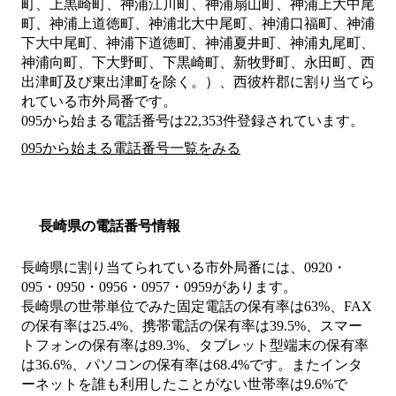
町、上黒崎町、神浦江川町、神浦扇山町、神浦上大中尾
町、神浦上道徳町、神浦北大中尾町、神浦口福町、神浦
下大中尾町、神浦下道徳町、神浦夏井町、神浦丸尾町、
神浦向町、下大野町、下黒崎町、新牧野町、永田町、西
出津町及び東出津町を除く。）、西彼杵郡
に割り当てら
れている市外局番です。
095から始まる電話番号は22,353件登録されています。
095から始まる電話番号一覧をみる
長崎県の電話番号情報
長崎県に割り当てられている市外局番には、0920・
095・0950・0956・0957・0959があります。
長崎県の世帯単位でみた固定電話の保有率は63%、FAX
の保有率は25.4%、携帯電話の保有率は39.5%、スマー
トフォンの保有率は89.3%、タブレット型端末の保有率
は36.6%、パソコンの保有率は68.4%です。またインタ
ーネットを誰も利用したことがない世帯率は9.6%で