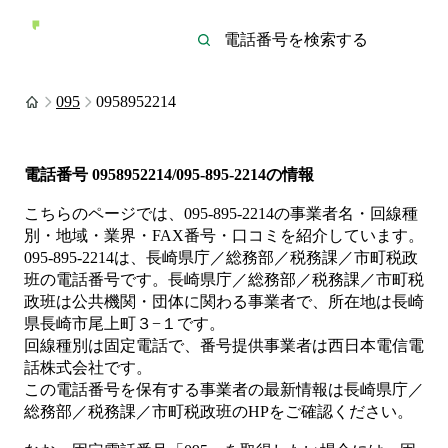
095
0958952214
電話番号
0958952214/095-895-2214
の情報
こちらのページでは、
095-895-2214
の事業者名・回線種
別・地域・業界・FAX番号・口コミを紹介しています。
095-895-2214
は、
長崎県庁／総務部／税務課／市町税政
班
の電話番号です。
長崎県庁／総務部／税務課／市町税
政班は
公共機関・団体
に関わる事業者
で、所在地は長崎
県長崎市尾上町３−１
です。
回線種別は
固定電話
で、番号提供事業者は
西日本電信電
話株式会社
です。
この電話番号を保有する事業者の最新情報は
長崎県庁／
総務部／税務課／市町税政班
のHP
をご確認ください。