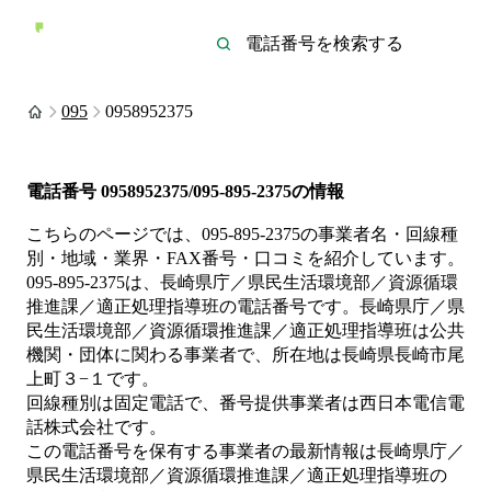
095
0958952375
電話番号
0958952375/095-895-2375
の情報
こちらのページでは、
095-895-2375
の事業者名・回線種
別・地域・業界・FAX番号・口コミを紹介しています。
095-895-2375
は、
長崎県庁／県民生活環境部／資源循環
推進課／適正処理指導班
の電話番号です。
長崎県庁／県
民生活環境部／資源循環推進課／適正処理指導班は
公共
機関・団体
に関わる事業者
で、所在地は長崎県長崎市尾
上町３−１
です。
回線種別は
固定電話
で、番号提供事業者は
西日本電信電
話株式会社
です。
この電話番号を保有する事業者の最新情報は
長崎県庁／
県民生活環境部／資源循環推進課／適正処理指導班
の