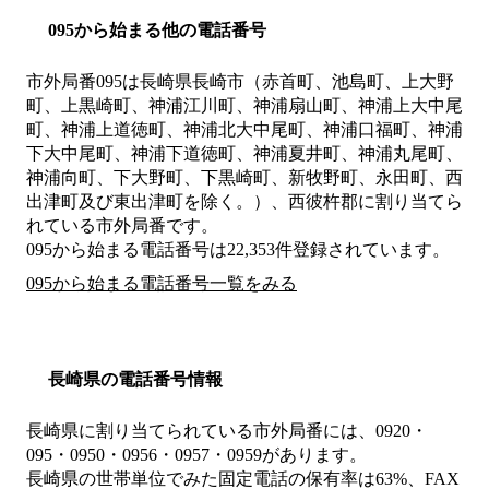
095から始まる他の電話番号
市外局番
095
は
長崎県長崎市（赤首町、池島町、上大野
町、上黒崎町、神浦江川町、神浦扇山町、神浦上大中尾
町、神浦上道徳町、神浦北大中尾町、神浦口福町、神浦
下大中尾町、神浦下道徳町、神浦夏井町、神浦丸尾町、
神浦向町、下大野町、下黒崎町、新牧野町、永田町、西
出津町及び東出津町を除く。）、西彼杵郡
に割り当てら
れている市外局番です。
095から始まる電話番号は22,353件登録されています。
095から始まる電話番号一覧をみる
長崎県の電話番号情報
長崎県に割り当てられている市外局番には、0920・
095・0950・0956・0957・0959があります。
長崎県の世帯単位でみた固定電話の保有率は63%、FAX