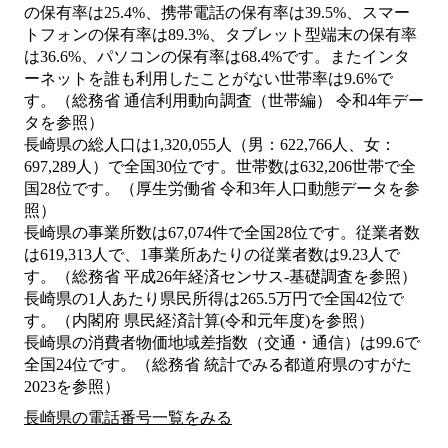
の保有率は25.4%、携帯電話の保有率は39.5%、スマー
トフォンの保有率は89.3%、タブレット型端末の保有率
は36.6%、パソコンの保有率は68.4%です。またインタ
ーネットを誰も利用したことがない世帯率は9.6%で
す。（総務省 通信利用動向調査（世帯編） 令和4年デー
タを参照）
長崎県の総人口は1,320,055人（男：622,766人、女：
697,289人）で全国30位です。世帯数は632,206世帯で全
国28位です。（厚生労働省 令和3年人口動態データを参
照）
長崎県の事業所数は67,074件で全国28位です。従業者数
は619,313人で、1事業所あたりの従業者数は9.23人で
す。（総務省 平成26年経済センサス‐基礎調査を参照）
長崎県の1人あたり県民所得は265.5万円で全国42位で
す。（内閣府 県民経済計算(令和元年度)を参照）
長崎県の消費者物価地域差指数（交通・通信）は99.6で
全国24位です。（総務省 統計でみる都道府県のすがた
2023を参照）
長崎県の電話番号一覧をみる