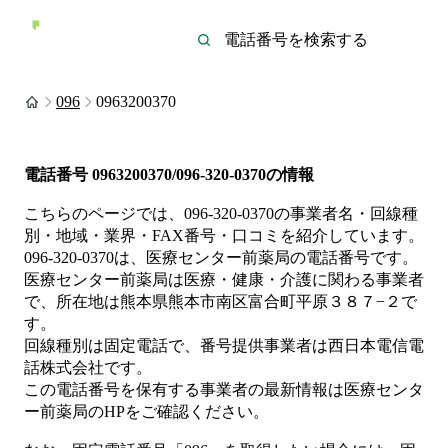
096
0963200370
電話番号
0963200370/096-320-0370
の情報
こちらのページでは、
096-320-0370
の事業者名・回線種
別・地域・業界・FAX番号・口コミを紹介しています。
096-320-0370
は、
医療センター前薬局
の電話番号です。
医療センター前薬局は
医療・健康・介護
に関わる事業者
で、所在地は熊本県熊本市南区富合町平原３８７−２
で
す。
回線種別は
固定電話
で、番号提供事業者は
西日本電信電
話株式会社
です。
この電話番号を保有する事業者の最新情報は
医療センタ
ー前薬局
のHP
をご確認ください。