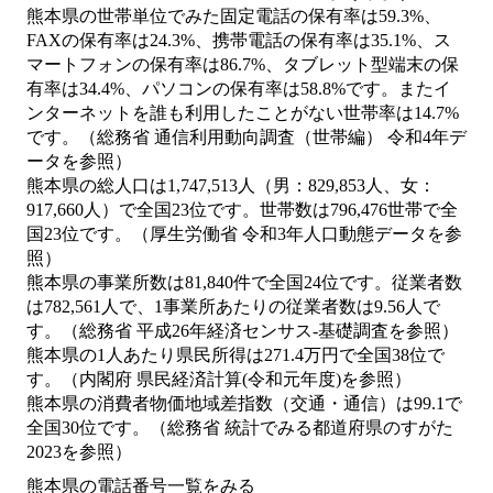
熊本県の世帯単位でみた固定電話の保有率は59.3%、
FAXの保有率は24.3%、携帯電話の保有率は35.1%、ス
マートフォンの保有率は86.7%、タブレット型端末の保
有率は34.4%、パソコンの保有率は58.8%です。またイ
ンターネットを誰も利用したことがない世帯率は14.7%
です。（総務省 通信利用動向調査（世帯編） 令和4年デ
ータを参照）
熊本県の総人口は1,747,513人（男：829,853人、女：
917,660人）で全国23位です。世帯数は796,476世帯で全
国23位です。（厚生労働省 令和3年人口動態データを参
照）
熊本県の事業所数は81,840件で全国24位です。従業者数
は782,561人で、1事業所あたりの従業者数は9.56人で
す。（総務省 平成26年経済センサス‐基礎調査を参照）
熊本県の1人あたり県民所得は271.4万円で全国38位で
す。（内閣府 県民経済計算(令和元年度)を参照）
熊本県の消費者物価地域差指数（交通・通信）は99.1で
全国30位です。（総務省 統計でみる都道府県のすがた
2023を参照）
熊本県の電話番号一覧をみる