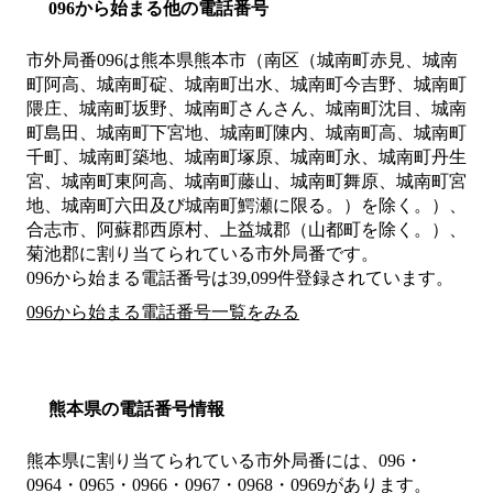
096から始まる他の電話番号
市外局番
096
は
熊本県熊本市（南区（城南町赤見、城南
町阿高、城南町碇、城南町出水、城南町今吉野、城南町
隈庄、城南町坂野、城南町さんさん、城南町沈目、城南
町島田、城南町下宮地、城南町陳内、城南町高、城南町
千町、城南町築地、城南町塚原、城南町永、城南町丹生
宮、城南町東阿高、城南町藤山、城南町舞原、城南町宮
地、城南町六田及び城南町鰐瀬に限る。）を除く。）、
合志市、阿蘇郡西原村、上益城郡（山都町を除く。）、
菊池郡
に割り当てられている市外局番です。
096から始まる電話番号は39,099件登録されています。
096から始まる電話番号一覧をみる
熊本県の電話番号情報
熊本県に割り当てられている市外局番には、096・
0964・0965・0966・0967・0968・0969があります。