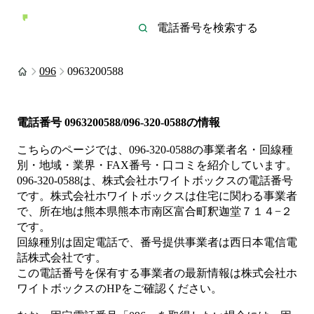
096
0963200588
電話番号
0963200588/096-320-0588
の情報
こちらのページでは、
096-320-0588
の事業者名・回線種
別・地域・業界・FAX番号・口コミを紹介しています。
096-320-0588
は、
株式会社ホワイトボックス
の電話番号
です。
株式会社ホワイトボックスは
住宅
に関わる事業者
で、所在地は熊本県熊本市南区富合町釈迦堂７１４−２
です。
回線種別は
固定電話
で、番号提供事業者は
西日本電信電
話株式会社
です。
この電話番号を保有する事業者の最新情報は
株式会社ホ
ワイトボックス
のHP
をご確認ください。