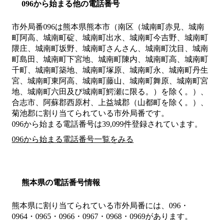
096から始まる他の電話番号
市外局番
096
は
熊本県熊本市（南区（城南町赤見、城南
町阿高、城南町碇、城南町出水、城南町今吉野、城南町
隈庄、城南町坂野、城南町さんさん、城南町沈目、城南
町島田、城南町下宮地、城南町陳内、城南町高、城南町
千町、城南町築地、城南町塚原、城南町永、城南町丹生
宮、城南町東阿高、城南町藤山、城南町舞原、城南町宮
地、城南町六田及び城南町鰐瀬に限る。）を除く。）、
合志市、阿蘇郡西原村、上益城郡（山都町を除く。）、
菊池郡
に割り当てられている市外局番です。
096から始まる電話番号は39,099件登録されています。
096から始まる電話番号一覧をみる
熊本県の電話番号情報
熊本県に割り当てられている市外局番には、096・
0964・0965・0966・0967・0968・0969があります。