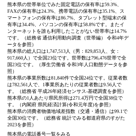
熊本県の世帯単位でみた固定電話の保有率は59.3%、
FAXの保有率は24.3%、携帯電話の保有率は35.1%、ス
マートフォンの保有率は86.7%、タブレット型端末の保
有率は34.4%、パソコンの保有率は58.8%です。またイ
ンターネットを誰も利用したことがない世帯率は14.7%
です。（総務省 通信利用動向調査（世帯編） 令和4年デ
ータを参照）
熊本県の総人口は1,747,513人（男：829,853人、女：
917,660人）で全国23位です。世帯数は796,476世帯で全
国23位です。（厚生労働省 令和3年人口動態データを参
照）
熊本県の事業所数は81,840件で全国24位です。従業者数
は782,561人で、1事業所あたりの従業者数は9.56人で
す。（総務省 平成26年経済センサス‐基礎調査を参照）
熊本県の1人あたり県民所得は271.4万円で全国38位で
す。（内閣府 県民経済計算(令和元年度)を参照）
熊本県の消費者物価地域差指数（交通・通信）は99.1で
全国30位です。（総務省 統計でみる都道府県のすがた
2023を参照）
熊本県の電話番号一覧をみる