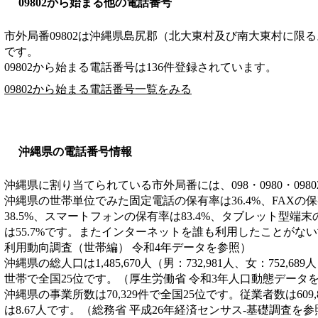
09802から始まる他の電話番号
市外局番
09802
は
沖縄県島尻郡（北大東村及び南大東村に限る
です。
09802から始まる電話番号は136件登録されています。
09802から始まる電話番号一覧をみる
沖縄県の電話番号情報
沖縄県に割り当てられている市外局番には、098・0980・098
沖縄県の世帯単位でみた固定電話の保有率は36.4%、FAXの保
38.5%、スマートフォンの保有率は83.4%、タブレット型端末
は55.7%です。またインターネットを誰も利用したことがない世
利用動向調査（世帯編） 令和4年データを参照）
沖縄県の総人口は1,485,670人（男：732,981人、女：752,68
世帯で全国25位です。（厚生労働省 令和3年人口動態データ
沖縄県の事業所数は70,329件で全国25位です。従業者数は609
は8.67人です。（総務省 平成26年経済センサス‐基礎調査を参