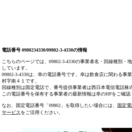
電話番号
0980234330/09802-3-4330
の情報
こちらのページでは、
09802-3-4330
の事業者名・回線種別・地
しています。
09802-3-4330
は、
幸
の電話番号です。
幸は
飲食店
に関わる事業
村字南４１
です。
回線種別は
固定電話
で、番号提供事業者は
西日本電信電話株
この電話番号を保有する事業者の最新情報は
幸
のHP
をご確認
なお、固定電話番号「
09802
」を取得したい場合には、
固定電
サービス
をご活用ください。