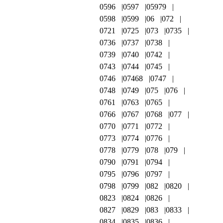
0596
0597
05979
0598
0599
06
072
0721
0725
073
0735
0736
0737
0738
0739
0740
0742
0743
0744
0745
0746
07468
0747
0748
0749
075
076
0761
0763
0765
0766
0767
0768
077
0770
0771
0772
0773
0774
0776
0778
0779
078
079
0790
0791
0794
0795
0796
0797
0798
0799
082
0820
0823
0824
0826
0827
0829
083
0833
0834
0835
0836