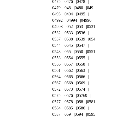
0475
0476
0478
0479
048
0480
049
0493
0494
0495
04992
04994
04996
04998
052
053
0531
0532
0533
0536
0537
0538
0539
054
0544
0545
0547
0548
055
0550
0551
0553
0554
0555
0556
0557
0558
0561
0562
0563
0564
0565
0566
0567
0568
0569
0572
0573
0574
0575
0576
05769
0577
0578
058
0581
0584
0585
0586
0587
059
0594
0595