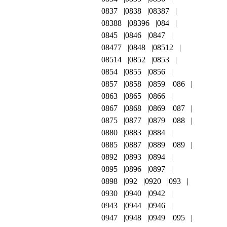
0837
0838
08387
08388
08396
084
0845
0846
0847
08477
0848
08512
08514
0852
0853
0854
0855
0856
0857
0858
0859
086
0863
0865
0866
0867
0868
0869
087
0875
0877
0879
088
0880
0883
0884
0885
0887
0889
089
0892
0893
0894
0895
0896
0897
0898
092
0920
093
0930
0940
0942
0943
0944
0946
0947
0948
0949
095