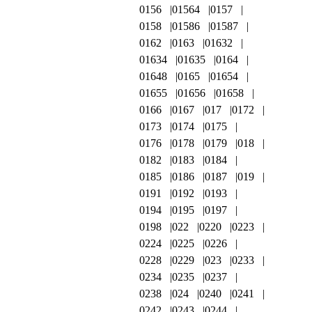
0156
01564
0157
0158
01586
01587
0162
0163
01632
01634
01635
0164
01648
0165
01654
01655
01656
01658
0166
0167
017
0172
0173
0174
0175
0176
0178
0179
018
0182
0183
0184
0185
0186
0187
019
0191
0192
0193
0194
0195
0197
0198
022
0220
0223
0224
0225
0226
0228
0229
023
0233
0234
0235
0237
0238
024
0240
0241
0242
0243
0244