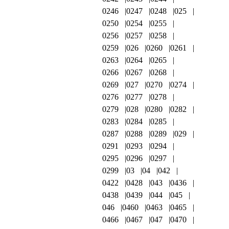
0246
0247
0248
025
0250
0254
0255
0256
0257
0258
0259
026
0260
0261
0263
0264
0265
0266
0267
0268
0269
027
0270
0274
0276
0277
0278
0279
028
0280
0282
0283
0284
0285
0287
0288
0289
029
0291
0293
0294
0295
0296
0297
0299
03
04
042
0422
0428
043
0436
0438
0439
044
045
046
0460
0463
0465
0466
0467
047
0470