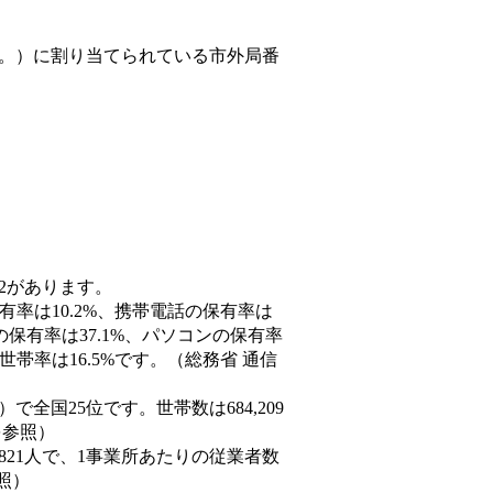
。）
に割り当てられている市外局番
02があります。
有率は10.2%、携帯電話の保有率は
の保有率は37.1%、パソコンの保有率
帯率は16.5%です。（総務省 通信
9人）で全国25位です。世帯数は684,209
を参照）
,821人で、1事業所あたりの従業者数
照）