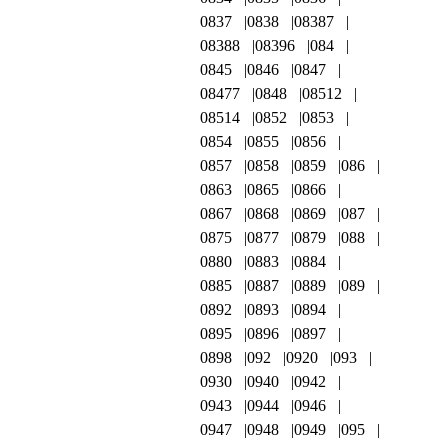
0837
0838
08387
08388
08396
084
0845
0846
0847
08477
0848
08512
08514
0852
0853
0854
0855
0856
0857
0858
0859
086
0863
0865
0866
0867
0868
0869
087
0875
0877
0879
088
0880
0883
0884
0885
0887
0889
089
0892
0893
0894
0895
0896
0897
0898
092
0920
093
0930
0940
0942
0943
0944
0946
0947
0948
0949
095