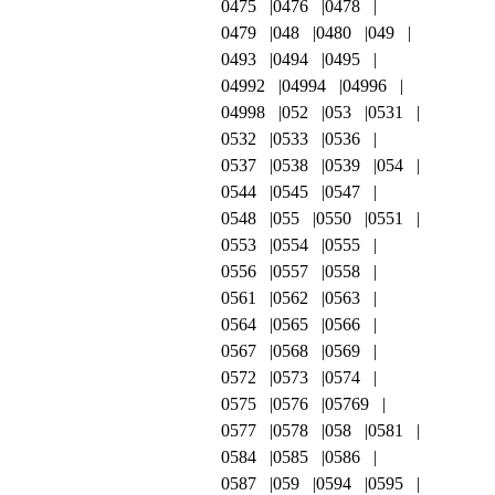
0475
0476
0478
0479
048
0480
049
0493
0494
0495
04992
04994
04996
04998
052
053
0531
0532
0533
0536
0537
0538
0539
054
0544
0545
0547
0548
055
0550
0551
0553
0554
0555
0556
0557
0558
0561
0562
0563
0564
0565
0566
0567
0568
0569
0572
0573
0574
0575
0576
05769
0577
0578
058
0581
0584
0585
0586
0587
059
0594
0595