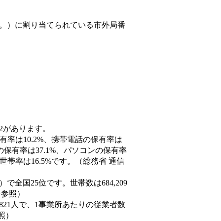
。）
に割り当てられている市外局番
02があります。
有率は10.2%、携帯電話の保有率は
の保有率は37.1%、パソコンの保有率
帯率は16.5%です。（総務省 通信
9人）で全国25位です。世帯数は684,209
を参照）
,821人で、1事業所あたりの従業者数
照）