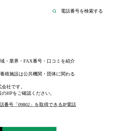
域・業界・FAX番号・口コミを紹介
養殖施設は
公共機関・団体
に関わる
式会社
です。
設
のHP
をご確認ください。
話番号「
09802
」を取得できるIP電話