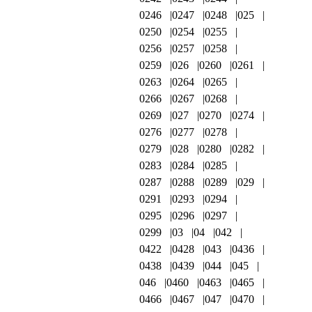
0246
0247
0248
025
0250
0254
0255
0256
0257
0258
0259
026
0260
0261
0263
0264
0265
0266
0267
0268
0269
027
0270
0274
0276
0277
0278
0279
028
0280
0282
0283
0284
0285
0287
0288
0289
029
0291
0293
0294
0295
0296
0297
0299
03
04
042
0422
0428
043
0436
0438
0439
044
045
046
0460
0463
0465
0466
0467
047
0470