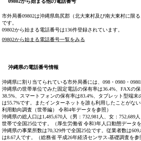
09802から始まる他の電話番号
市外局番
09802
は
沖縄県島尻郡（北大東村及び南大東村に限る
です。
09802から始まる電話番号は136件登録されています。
09802から始まる電話番号一覧をみる
沖縄県の電話番号情報
沖縄県に割り当てられている市外局番には、098・0980・098
沖縄県の世帯単位でみた固定電話の保有率は36.4%、FAXの保
38.5%、スマートフォンの保有率は83.4%、タブレット型端末
は55.7%です。またインターネットを誰も利用したことがない世
利用動向調査（世帯編） 令和4年データを参照）
沖縄県の総人口は1,485,670人（男：732,981人、女：752,68
世帯で全国25位です。（厚生労働省 令和3年人口動態データ
沖縄県の事業所数は70,329件で全国25位です。従業者数は609
は8.67人です。（総務省 平成26年経済センサス‐基礎調査を参