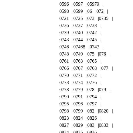
0596
0597
05979
0598
0599
06
072
0721
0725
073
0735
0736
0737
0738
0739
0740
0742
0743
0744
0745
0746
07468
0747
0748
0749
075
076
0761
0763
0765
0766
0767
0768
077
0770
0771
0772
0773
0774
0776
0778
0779
078
079
0790
0791
0794
0795
0796
0797
0798
0799
082
0820
0823
0824
0826
0827
0829
083
0833
0834
0835
0836