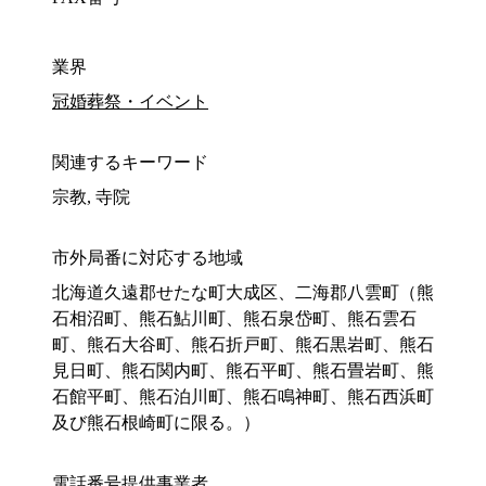
業界
冠婚葬祭・イベント
関連するキーワード
宗教, 寺院
市外局番に対応する地域
北海道久遠郡せたな町大成区、二海郡八雲町（熊
石相沼町、熊石鮎川町、熊石泉岱町、熊石雲石
町、熊石大谷町、熊石折戸町、熊石黒岩町、熊石
見日町、熊石関内町、熊石平町、熊石畳岩町、熊
石館平町、熊石泊川町、熊石鳴神町、熊石西浜町
及び熊石根崎町に限る。）
電話番号提供事業者