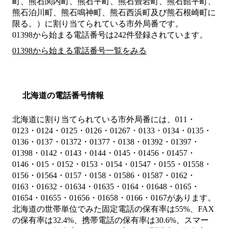
町、熊石関内町、熊石平町、熊石畳岩町、熊石館平町、
熊石泊川町、熊石鳴神町、熊石西浜町及び熊石根崎町に
限る。）
に割り当てられている市外局番です。
01398から始まる電話番号は242件登録されています。
01398から始まる電話番号一覧をみる
北海道の電話番号情報
北海道に割り当てられている市外局番には、011・
0123・0124・0125・0126・01267・0133・0134・0135・
0136・0137・01372・01377・0138・01392・01397・
01398・0142・0143・0144・0145・01456・01457・
0146・015・0152・0153・0154・01547・0155・01558・
0156・01564・0157・0158・01586・01587・0162・
0163・01632・01634・01635・0164・01648・0165・
01654・01655・01656・01658・0166・0167があります。
北海道の世帯単位でみた固定電話の保有率は55%、FAX
の保有率は32.4%、携帯電話の保有率は30.6%、スマー