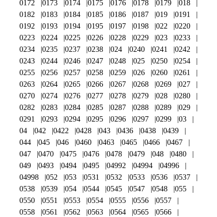
0172
0173
0174
0175
0176
0178
0179
018
0182
0183
0184
0185
0186
0187
019
0191
0192
0193
0194
0195
0197
0198
022
0220
0223
0224
0225
0226
0228
0229
023
0233
0234
0235
0237
0238
024
0240
0241
0242
0243
0244
0246
0247
0248
025
0250
0254
0255
0256
0257
0258
0259
026
0260
0261
0263
0264
0265
0266
0267
0268
0269
027
0270
0274
0276
0277
0278
0279
028
0280
0282
0283
0284
0285
0287
0288
0289
029
0291
0293
0294
0295
0296
0297
0299
03
04
042
0422
0428
043
0436
0438
0439
044
045
046
0460
0463
0465
0466
0467
047
0470
0475
0476
0478
0479
048
0480
049
0493
0494
0495
04992
04994
04996
04998
052
053
0531
0532
0533
0536
0537
0538
0539
054
0544
0545
0547
0548
055
0550
0551
0553
0554
0555
0556
0557
0558
0561
0562
0563
0564
0565
0566