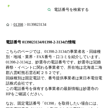
01398
0139823134
電話番号
0139823134/01398-2-3134
の情報
こちらのページでは、
01398-2-3134
の事業者名・回線種
別・地域・業界・FAX番号・口コミを紹介しています。
01398-2-3134
は、
妙選寺
の電話番号です。
妙選寺は
冠婚
葬祭・イベント
に関わる事業者
で、所在地は北海道二海
郡八雲町熊石雲石町２５２
です。
回線種別は
固定電話
で、番号提供事業者は
東日本電信電
話株式会社
です。
この電話番号を保有する事業者の最新情報は
妙選寺
の
HP
をご確認ください。
なお、固定電話番号「
01398
」を取得したい場合には、