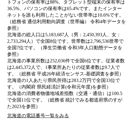
トフォンの保有率は88%、タブレット型端末の保有率は
36.5%、パソコンの保有率は65.4%です。またインター
ネットを誰も利用したことがない世帯率は10.6%です。
（総務省 通信利用動向調査（世帯編） 令和4年データを
参照）
北海道の総人口は5,183,687人（男：2,450,393人、女：
2,733,294人）で全国8位です。世帯数は2,796,536世帯で
全国7位です。（厚生労働省 令和3年人口動態データを
参照）
北海道の事業所数は252,036件で全国6位です。従業者数
は2,445,372人で、1事業所あたりの従業者数は9.7人で
す。（総務省 平成26年経済センサス‐基礎調査を参照）
北海道の1人あたり県民所得は283.2万円で全国33位で
す。（内閣府 県民経済計算(令和元年度)を参照）
北海道の消費者物価地域差指数（交通・通信）は100.5
で全国11位です。（総務省 統計でみる都道府県のすが
た2023を参照）
北海道の電話番号一覧をみる