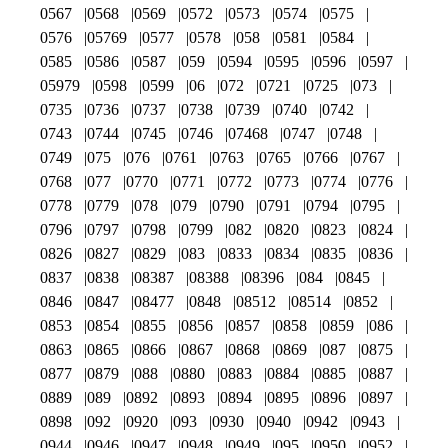
0567
0568
0569
0572
0573
0574
0575
0576
05769
0577
0578
058
0581
0584
0585
0586
0587
059
0594
0595
0596
0597
05979
0598
0599
06
072
0721
0725
073
0735
0736
0737
0738
0739
0740
0742
0743
0744
0745
0746
07468
0747
0748
0749
075
076
0761
0763
0765
0766
0767
0768
077
0770
0771
0772
0773
0774
0776
0778
0779
078
079
0790
0791
0794
0795
0796
0797
0798
0799
082
0820
0823
0824
0826
0827
0829
083
0833
0834
0835
0836
0837
0838
08387
08388
08396
084
0845
0846
0847
08477
0848
08512
08514
0852
0853
0854
0855
0856
0857
0858
0859
086
0863
0865
0866
0867
0868
0869
087
0875
0877
0879
088
0880
0883
0884
0885
0887
0889
089
0892
0893
0894
0895
0896
0897
0898
092
0920
093
0930
0940
0942
0943
0944
0946
0947
0948
0949
095
0950
0952