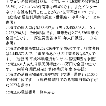
トフォンの保有率は88%、タブレット型端末の保有率は
36.5%、パソコンの保有率は65.4%です。またインター
ネットを誰も利用したことがない世帯率は10.6%です。
（総務省 通信利用動向調査（世帯編） 令和4年データを
参照）
北海道の総人口は5,183,687人（男：2,450,393人、女：
2,733,294人）で全国8位です。世帯数は2,796,536世帯で
全国7位です。（厚生労働省 令和3年人口動態データを
参照）
北海道の事業所数は252,036件で全国6位です。従業者数
は2,445,372人で、1事業所あたりの従業者数は9.7人で
す。（総務省 平成26年経済センサス‐基礎調査を参照）
北海道の1人あたり県民所得は283.2万円で全国33位で
す。（内閣府 県民経済計算(令和元年度)を参照）
北海道の消費者物価地域差指数（交通・通信）は100.5
で全国11位です。（総務省 統計でみる都道府県のすが
た2023を参照）
北海道の電話番号一覧をみる