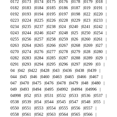
0172
0173
0174
0175
0176
0178
0179
018
0182
0183
0184
0185
0186
0187
019
0191
0192
0193
0194
0195
0197
0198
022
0220
0223
0224
0225
0226
0228
0229
023
0233
0234
0235
0237
0238
024
0240
0241
0242
0243
0244
0246
0247
0248
025
0250
0254
0255
0256
0257
0258
0259
026
0260
0261
0263
0264
0265
0266
0267
0268
0269
027
0270
0274
0276
0277
0278
0279
028
0280
0282
0283
0284
0285
0287
0288
0289
029
0291
0293
0294
0295
0296
0297
0299
03
04
042
0422
0428
043
0436
0438
0439
044
045
046
0460
0463
0465
0466
0467
047
0470
0475
0476
0478
0479
048
0480
049
0493
0494
0495
04992
04994
04996
04998
052
053
0531
0532
0533
0536
0537
0538
0539
054
0544
0545
0547
0548
055
0550
0551
0553
0554
0555
0556
0557
0558
0561
0562
0563
0564
0565
0566