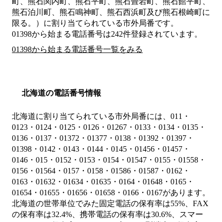
町、熊石関内町、熊石平町、熊石畳岩町、熊石館平町、
熊石泊川町、熊石鳴神町、熊石西浜町及び熊石根崎町に
限る。）
に割り当てられている市外局番です。
01398から始まる電話番号は242件登録されています。
01398から始まる電話番号一覧をみる
北海道の電話番号情報
北海道に割り当てられている市外局番には、011・
0123・0124・0125・0126・01267・0133・0134・0135・
0136・0137・01372・01377・0138・01392・01397・
01398・0142・0143・0144・0145・01456・01457・
0146・015・0152・0153・0154・01547・0155・01558・
0156・01564・0157・0158・01586・01587・0162・
0163・01632・01634・01635・0164・01648・0165・
01654・01655・01656・01658・0166・0167があります。
北海道の世帯単位でみた固定電話の保有率は55%、FAX
の保有率は32.4%、携帯電話の保有率は30.6%、スマー