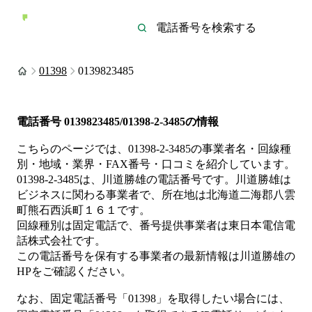
01398
0139823485
電話番号
0139823485/01398-2-3485
の情報
こちらのページでは、
01398-2-3485
の事業者名・回線種
別・地域・業界・FAX番号・口コミを紹介しています。
01398-2-3485
は、
川道勝雄
の電話番号です。
川道勝雄は
ビジネス
に関わる事業者
で、所在地は北海道二海郡八雲
町熊石西浜町１６１
です。
回線種別は
固定電話
で、番号提供事業者は
東日本電信電
話株式会社
です。
この電話番号を保有する事業者の最新情報は
川道勝雄
の
HP
をご確認ください。
なお、固定電話番号「
01398
」を取得したい場合には、