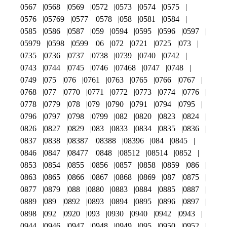
0567
0568
0569
0572
0573
0574
0575
0576
05769
0577
0578
058
0581
0584
0585
0586
0587
059
0594
0595
0596
0597
05979
0598
0599
06
072
0721
0725
073
0735
0736
0737
0738
0739
0740
0742
0743
0744
0745
0746
07468
0747
0748
0749
075
076
0761
0763
0765
0766
0767
0768
077
0770
0771
0772
0773
0774
0776
0778
0779
078
079
0790
0791
0794
0795
0796
0797
0798
0799
082
0820
0823
0824
0826
0827
0829
083
0833
0834
0835
0836
0837
0838
08387
08388
08396
084
0845
0846
0847
08477
0848
08512
08514
0852
0853
0854
0855
0856
0857
0858
0859
086
0863
0865
0866
0867
0868
0869
087
0875
0877
0879
088
0880
0883
0884
0885
0887
0889
089
0892
0893
0894
0895
0896
0897
0898
092
0920
093
0930
0940
0942
0943
0944
0946
0947
0948
0949
095
0950
0952