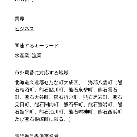
業界
ビジネス
関連するキーワード
水産業, 漁業
市外局番に対応する地域
北海道久遠郡せたな町大成区、二海郡八雲町（熊
石相沼町、熊石鮎川町、熊石泉岱町、熊石雲石
町、熊石大谷町、熊石折戸町、熊石黒岩町、熊石
見日町、熊石関内町、熊石平町、熊石畳岩町、熊
石館平町、熊石泊川町、熊石鳴神町、熊石西浜町
及び熊石根崎町に限る。）
電話番号提供事業者