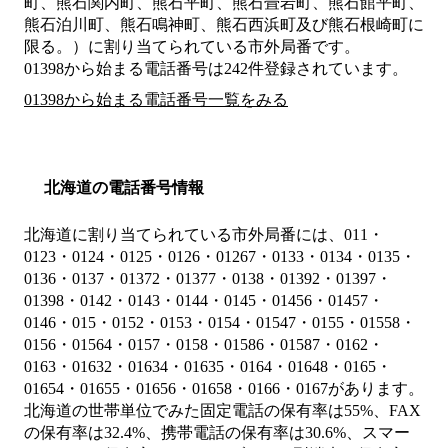
町、熊石関内町、熊石平町、熊石畳岩町、熊石館平町、
熊石泊川町、熊石鳴神町、熊石西浜町及び熊石根崎町に
限る。）
に割り当てられている市外局番です。
01398から始まる電話番号は242件登録されています。
01398から始まる電話番号一覧をみる
北海道の電話番号情報
北海道に割り当てられている市外局番には、011・
0123・0124・0125・0126・01267・0133・0134・0135・
0136・0137・01372・01377・0138・01392・01397・
01398・0142・0143・0144・0145・01456・01457・
0146・015・0152・0153・0154・01547・0155・01558・
0156・01564・0157・0158・01586・01587・0162・
0163・01632・01634・01635・0164・01648・0165・
01654・01655・01656・01658・0166・0167があります。
北海道の世帯単位でみた固定電話の保有率は55%、FAX
の保有率は32.4%、携帯電話の保有率は30.6%、スマー