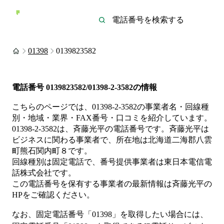
01398
0139823582
電話番号
0139823582/01398-2-3582
の情報
こちらのページでは、
01398-2-3582
の事業者名・回線種
別・地域・業界・FAX番号・口コミを紹介しています。
01398-2-3582
は、
斉藤光平
の電話番号です。
斉藤光平は
ビジネス
に関わる事業者
で、所在地は北海道二海郡八雲
町熊石関内町８
です。
回線種別は
固定電話
で、番号提供事業者は
東日本電信電
話株式会社
です。
この電話番号を保有する事業者の最新情報は
斉藤光平
の
HP
をご確認ください。
なお、固定電話番号「
01398
」を取得したい場合には、