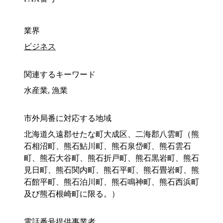
業界
ビジネス
関連するキーワード
水産業, 漁業
市外局番に対応する地域
北海道久遠郡せたな町大成区、二海郡八雲町（熊
石相沼町、熊石鮎川町、熊石泉岱町、熊石雲石
町、熊石大谷町、熊石折戸町、熊石黒岩町、熊石
見日町、熊石関内町、熊石平町、熊石畳岩町、熊
石館平町、熊石泊川町、熊石鳴神町、熊石西浜町
及び熊石根崎町に限る。）
電話番号提供事業者