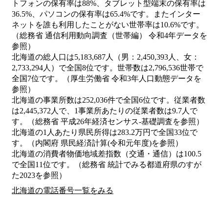
トフォンの保有率は88%、タブレット型端末の保有率は
36.5%、パソコンの保有率は65.4%です。またインター
ネットを誰も利用したことがない世帯率は10.6%です。
（総務省 通信利用動向調査（世帯編） 令和4年データを
参照）
北海道の総人口は5,183,687人（男：2,450,393人、女：
2,733,294人）で全国8位です。世帯数は2,796,536世帯で
全国7位です。（厚生労働省 令和3年人口動態データを
参照）
北海道の事業所数は252,036件で全国6位です。従業者数
は2,445,372人で、1事業所あたりの従業者数は9.7人で
す。（総務省 平成26年経済センサス‐基礎調査を参照）
北海道の1人あたり県民所得は283.2万円で全国33位で
す。（内閣府 県民経済計算(令和元年度)を参照）
北海道の消費者物価地域差指数（交通・通信）は100.5
で全国11位です。（総務省 統計でみる都道府県のすが
た2023を参照）
北海道の電話番号一覧をみる