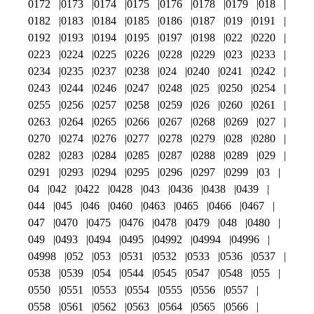
0172
0173
0174
0175
0176
0178
0179
018
0182
0183
0184
0185
0186
0187
019
0191
0192
0193
0194
0195
0197
0198
022
0220
0223
0224
0225
0226
0228
0229
023
0233
0234
0235
0237
0238
024
0240
0241
0242
0243
0244
0246
0247
0248
025
0250
0254
0255
0256
0257
0258
0259
026
0260
0261
0263
0264
0265
0266
0267
0268
0269
027
0270
0274
0276
0277
0278
0279
028
0280
0282
0283
0284
0285
0287
0288
0289
029
0291
0293
0294
0295
0296
0297
0299
03
04
042
0422
0428
043
0436
0438
0439
044
045
046
0460
0463
0465
0466
0467
047
0470
0475
0476
0478
0479
048
0480
049
0493
0494
0495
04992
04994
04996
04998
052
053
0531
0532
0533
0536
0537
0538
0539
054
0544
0545
0547
0548
055
0550
0551
0553
0554
0555
0556
0557
0558
0561
0562
0563
0564
0565
0566