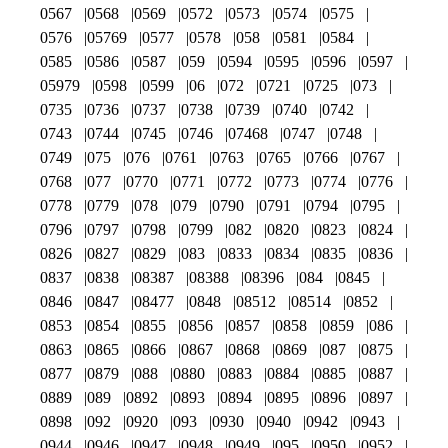
0567
0568
0569
0572
0573
0574
0575
0576
05769
0577
0578
058
0581
0584
0585
0586
0587
059
0594
0595
0596
0597
05979
0598
0599
06
072
0721
0725
073
0735
0736
0737
0738
0739
0740
0742
0743
0744
0745
0746
07468
0747
0748
0749
075
076
0761
0763
0765
0766
0767
0768
077
0770
0771
0772
0773
0774
0776
0778
0779
078
079
0790
0791
0794
0795
0796
0797
0798
0799
082
0820
0823
0824
0826
0827
0829
083
0833
0834
0835
0836
0837
0838
08387
08388
08396
084
0845
0846
0847
08477
0848
08512
08514
0852
0853
0854
0855
0856
0857
0858
0859
086
0863
0865
0866
0867
0868
0869
087
0875
0877
0879
088
0880
0883
0884
0885
0887
0889
089
0892
0893
0894
0895
0896
0897
0898
092
0920
093
0930
0940
0942
0943
0944
0946
0947
0948
0949
095
0950
0952