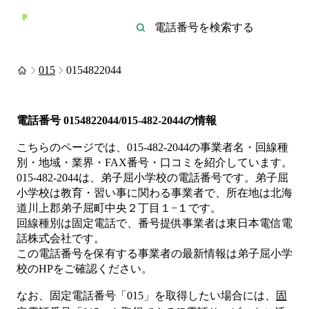
015
0154822044
電話番号
0154822044/015-482-2044
の情報
こちらのページでは、
015-482-2044
の事業者名・回線種
別・地域・業界・FAX番号・口コミを紹介しています。
015-482-2044
は、
弟子屈小学校
の電話番号です。
弟子屈
小学校は
教育・習い事
に関わる事業者
で、所在地は北海
道川上郡弟子屈町中央２丁目１−１
です。
回線種別は
固定電話
で、番号提供事業者は
東日本電信電
話株式会社
です。
この電話番号を保有する事業者の最新情報は
弟子屈小学
校
のHP
をご確認ください。
なお、固定電話番号「
015
」を取得したい場合には、
固