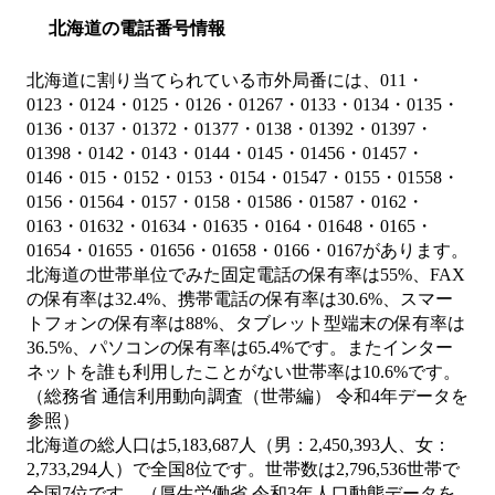
北海道の電話番号情報
北海道に割り当てられている市外局番には、011・
0123・0124・0125・0126・01267・0133・0134・0135・
0136・0137・01372・01377・0138・01392・01397・
01398・0142・0143・0144・0145・01456・01457・
0146・015・0152・0153・0154・01547・0155・01558・
0156・01564・0157・0158・01586・01587・0162・
0163・01632・01634・01635・0164・01648・0165・
01654・01655・01656・01658・0166・0167があります。
北海道の世帯単位でみた固定電話の保有率は55%、FAX
の保有率は32.4%、携帯電話の保有率は30.6%、スマー
トフォンの保有率は88%、タブレット型端末の保有率は
36.5%、パソコンの保有率は65.4%です。またインター
ネットを誰も利用したことがない世帯率は10.6%です。
（総務省 通信利用動向調査（世帯編） 令和4年データを
参照）
北海道の総人口は5,183,687人（男：2,450,393人、女：
2,733,294人）で全国8位です。世帯数は2,796,536世帯で
全国7位です。（厚生労働省 令和3年人口動態データを