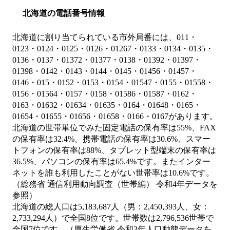
北海道の電話番号情報
北海道に割り当てられている市外局番には、011・
0123・0124・0125・0126・01267・0133・0134・0135・
0136・0137・01372・01377・0138・01392・01397・
01398・0142・0143・0144・0145・01456・01457・
0146・015・0152・0153・0154・01547・0155・01558・
0156・01564・0157・0158・01586・01587・0162・
0163・01632・01634・01635・0164・01648・0165・
01654・01655・01656・01658・0166・0167があります。
北海道の世帯単位でみた固定電話の保有率は55%、FAX
の保有率は32.4%、携帯電話の保有率は30.6%、スマー
トフォンの保有率は88%、タブレット型端末の保有率は
36.5%、パソコンの保有率は65.4%です。またインター
ネットを誰も利用したことがない世帯率は10.6%です。
（総務省 通信利用動向調査（世帯編） 令和4年データを
参照）
北海道の総人口は5,183,687人（男：2,450,393人、女：
2,733,294人）で全国8位です。世帯数は2,796,536世帯で
全国7位です。（厚生労働省 令和3年人口動態データを