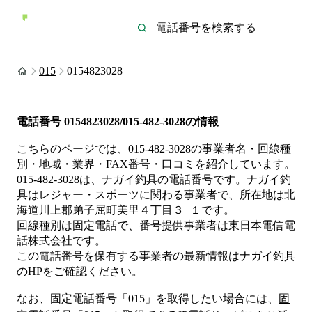
015
0154823028
電話番号
0154823028/015-482-3028
の情報
こちらのページでは、
015-482-3028
の事業者名・回線種
別・地域・業界・FAX番号・口コミを紹介しています。
015-482-3028
は、
ナガイ釣具
の電話番号です。
ナガイ釣
具は
レジャー・スポーツ
に関わる事業者
で、所在地は北
海道川上郡弟子屈町美里４丁目３−１
です。
回線種別は
固定電話
で、番号提供事業者は
東日本電信電
話株式会社
です。
この電話番号を保有する事業者の最新情報は
ナガイ釣具
のHP
をご確認ください。
なお、固定電話番号「
015
」を取得したい場合には、
固