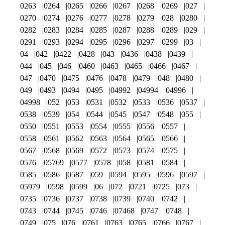
0263
0264
0265
0266
0267
0268
0269
027
0270
0274
0276
0277
0278
0279
028
0280
0282
0283
0284
0285
0287
0288
0289
029
0291
0293
0294
0295
0296
0297
0299
03
04
042
0422
0428
043
0436
0438
0439
044
045
046
0460
0463
0465
0466
0467
047
0470
0475
0476
0478
0479
048
0480
049
0493
0494
0495
04992
04994
04996
04998
052
053
0531
0532
0533
0536
0537
0538
0539
054
0544
0545
0547
0548
055
0550
0551
0553
0554
0555
0556
0557
0558
0561
0562
0563
0564
0565
0566
0567
0568
0569
0572
0573
0574
0575
0576
05769
0577
0578
058
0581
0584
0585
0586
0587
059
0594
0595
0596
0597
05979
0598
0599
06
072
0721
0725
073
0735
0736
0737
0738
0739
0740
0742
0743
0744
0745
0746
07468
0747
0748
0749
075
076
0761
0763
0765
0766
0767