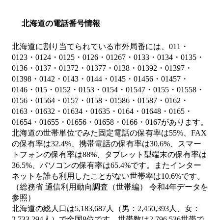
北海道の電話番号情報
北海道に割り当てられている市外局番には、011・
0123・0124・0125・0126・01267・0133・0134・0135・
0136・0137・01372・01377・0138・01392・01397・
01398・0142・0143・0144・0145・01456・01457・
0146・015・0152・0153・0154・01547・0155・01558・
0156・01564・0157・0158・01586・01587・0162・
0163・01632・01634・01635・0164・01648・0165・
01654・01655・01656・01658・0166・0167があります。
北海道の世帯単位でみた固定電話の保有率は55%、FAX
の保有率は32.4%、携帯電話の保有率は30.6%、スマー
トフォンの保有率は88%、タブレット型端末の保有率は
36.5%、パソコンの保有率は65.4%です。またインター
ネットを誰も利用したことがない世帯率は10.6%です。
（総務省 通信利用動向調査（世帯編） 令和4年データを
参照）
北海道の総人口は5,183,687人（男：2,450,393人、女：
2,733,294人）で全国8位です。世帯数は2,796,536世帯で