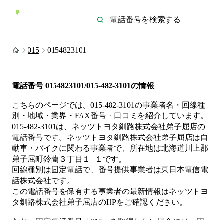
015
0154823101
電話番号
0154823101/015-482-3101
の情報
こちらのページでは、
015-482-3101
の事業者名・回線種
別・地域・業界・FAX番号・口コミを紹介しています。
015-482-3101
は、
ネッツトヨタ釧路株式会社弟子屈店
の
電話番号です。
ネッツトヨタ釧路株式会社弟子屈店は
自
動車・バイク
に関わる事業者
で、所在地は北海道川上郡
弟子屈町鈴蘭３丁目１−１
です。
回線種別は
固定電話
で、番号提供事業者は
東日本電信電
話株式会社
です。
この電話番号を保有する事業者の最新情報は
ネッツトヨ
タ釧路株式会社弟子屈店
のHP
をご確認ください。