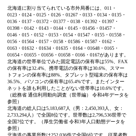
北海道に割り当てられている市外局番には、011・
0123・0124・0125・0126・01267・0133・0134・0135・
0136・0137・01372・01377・0138・01392・01397・
01398・0142・0143・0144・0145・01456・01457・
0146・015・0152・0153・0154・01547・0155・01558・
0156・01564・0157・0158・01586・01587・0162・
0163・01632・01634・01635・0164・01648・0165・
01654・01655・01656・01658・0166・0167があります。
北海道の世帯単位でみた固定電話の保有率は55%、FAX
の保有率は32.4%、携帯電話の保有率は30.6%、スマー
トフォンの保有率は88%、タブレット型端末の保有率は
36.5%、パソコンの保有率は65.4%です。またインター
ネットを誰も利用したことがない世帯率は10.6%です。
（総務省 通信利用動向調査（世帯編） 令和4年データを
参照）
北海道の総人口は5,183,687人（男：2,450,393人、女：
2,733,294人）で全国8位です。世帯数は2,796,536世帯で
全国7位です。（厚生労働省 令和3年人口動態データを
参照）
北海道の事業所数は252,036件で全国6位です。従業者数