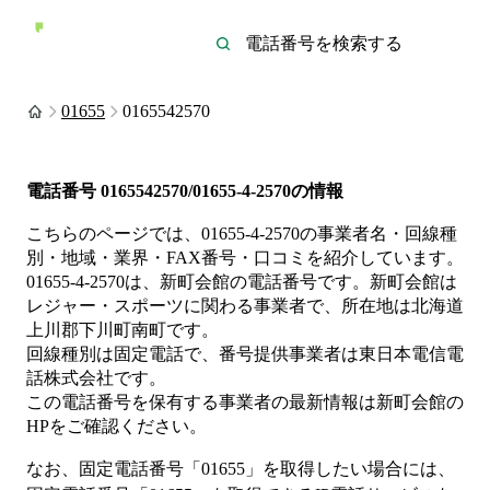
01655
0165542570
電話番号
0165542570/01655-4-2570
の情報
こちらのページでは、
01655-4-2570
の事業者名・回線種
別・地域・業界・FAX番号・口コミを紹介しています。
01655-4-2570
は、
新町会館
の電話番号です。
新町会館は
レジャー・スポーツ
に関わる事業者
で、所在地は北海道
上川郡下川町南町
です。
回線種別は
固定電話
で、番号提供事業者は
東日本電信電
話株式会社
です。
この電話番号を保有する事業者の最新情報は
新町会館
の
HP
をご確認ください。
なお、固定電話番号「
01655
」を取得したい場合には、