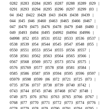
0282
0283
0284
0285
0287
0288
0289
029
0291
0293
0294
0295
0296
0297
0299
03
04
042
0422
0428
043
0436
0438
0439
044
045
046
0460
0463
0465
0466
0467
047
0470
0475
0476
0478
0479
048
0480
049
0493
0494
0495
04992
04994
04996
04998
052
053
0531
0532
0533
0536
0537
0538
0539
054
0544
0545
0547
0548
055
0550
0551
0553
0554
0555
0556
0557
0558
0561
0562
0563
0564
0565
0566
0567
0568
0569
0572
0573
0574
0575
0576
05769
0577
0578
058
0581
0584
0585
0586
0587
059
0594
0595
0596
0597
05979
0598
0599
06
072
0721
0725
073
0735
0736
0737
0738
0739
0740
0742
0743
0744
0745
0746
07468
0747
0748
0749
075
076
0761
0763
0765
0766
0767
0768
077
0770
0771
0772
0773
0774
0776
0778
0779
078
079
0790
0791
0794
0795