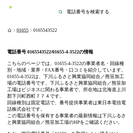
01655
0165543522
電話番号
0165543522/01655-4-3522
の情報
こちらのページでは、
01655-4-3522
の事業者名・回線種
別・地域・業界・FAX番号・口コミを紹介しています。
01655-4-3522
は、
下川ふるさと興業協同組合／熊笹加工
場
の電話番号です。
下川ふるさと興業協同組合／熊笹加
工場は
ビジネス
に関わる事業者
で、所在地は北海道上川
郡下川町西町７７４
です。
回線種別は
固定電話
で、番号提供事業者は
東日本電信電
話株式会社
です。
この電話番号を保有する事業者の最新情報は
下川ふるさ
と興業協同組合／熊笹加工場
のHP
をご確認ください。