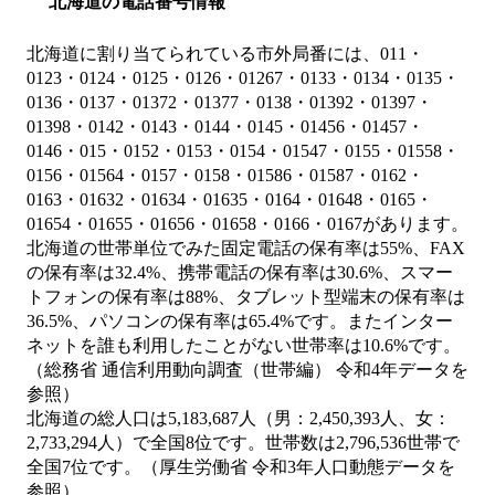
北海道の電話番号情報
北海道に割り当てられている市外局番には、011・
0123・0124・0125・0126・01267・0133・0134・0135・
0136・0137・01372・01377・0138・01392・01397・
01398・0142・0143・0144・0145・01456・01457・
0146・015・0152・0153・0154・01547・0155・01558・
0156・01564・0157・0158・01586・01587・0162・
0163・01632・01634・01635・0164・01648・0165・
01654・01655・01656・01658・0166・0167があります。
北海道の世帯単位でみた固定電話の保有率は55%、FAX
の保有率は32.4%、携帯電話の保有率は30.6%、スマー
トフォンの保有率は88%、タブレット型端末の保有率は
36.5%、パソコンの保有率は65.4%です。またインター
ネットを誰も利用したことがない世帯率は10.6%です。
（総務省 通信利用動向調査（世帯編） 令和4年データを
参照）
北海道の総人口は5,183,687人（男：2,450,393人、女：
2,733,294人）で全国8位です。世帯数は2,796,536世帯で
全国7位です。（厚生労働省 令和3年人口動態データを
参照）