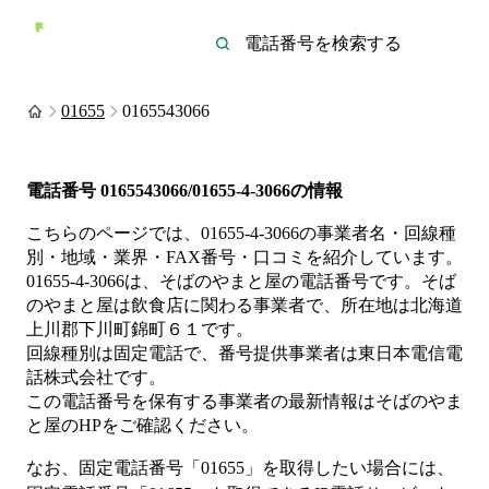
01655
0165543066
電話番号
0165543066/01655-4-3066
の情報
こちらのページでは、
01655-4-3066
の事業者名・回線種
別・地域・業界・FAX番号・口コミを紹介しています。
01655-4-3066
は、
そばのやまと屋
の電話番号です。
そば
のやまと屋は
飲食店
に関わる事業者
で、所在地は北海道
上川郡下川町錦町６１
です。
回線種別は
固定電話
で、番号提供事業者は
東日本電信電
話株式会社
です。
この電話番号を保有する事業者の最新情報は
そばのやま
と屋
のHP
をご確認ください。
なお、固定電話番号「
01655
」を取得したい場合には、