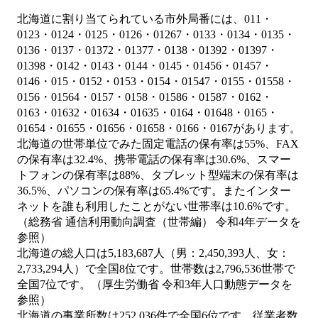
北海道に割り当てられている市外局番には、011・
0123・0124・0125・0126・01267・0133・0134・0135・
0136・0137・01372・01377・0138・01392・01397・
01398・0142・0143・0144・0145・01456・01457・
0146・015・0152・0153・0154・01547・0155・01558・
0156・01564・0157・0158・01586・01587・0162・
0163・01632・01634・01635・0164・01648・0165・
01654・01655・01656・01658・0166・0167があります。
北海道の世帯単位でみた固定電話の保有率は55%、FAX
の保有率は32.4%、携帯電話の保有率は30.6%、スマー
トフォンの保有率は88%、タブレット型端末の保有率は
36.5%、パソコンの保有率は65.4%です。またインター
ネットを誰も利用したことがない世帯率は10.6%です。
（総務省 通信利用動向調査（世帯編） 令和4年データを
参照）
北海道の総人口は5,183,687人（男：2,450,393人、女：
2,733,294人）で全国8位です。世帯数は2,796,536世帯で
全国7位です。（厚生労働省 令和3年人口動態データを
参照）
北海道の事業所数は252,036件で全国6位です。従業者数