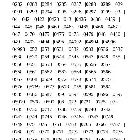
0282
0283
0284
0285
0287
0288
0289
029
0291
0293
0294
0295
0296
0297
0299
03
04
042
0422
0428
043
0436
0438
0439
044
045
046
0460
0463
0465
0466
0467
047
0470
0475
0476
0478
0479
048
0480
049
0493
0494
0495
04992
04994
04996
04998
052
053
0531
0532
0533
0536
0537
0538
0539
054
0544
0545
0547
0548
055
0550
0551
0553
0554
0555
0556
0557
0558
0561
0562
0563
0564
0565
0566
0567
0568
0569
0572
0573
0574
0575
0576
05769
0577
0578
058
0581
0584
0585
0586
0587
059
0594
0595
0596
0597
05979
0598
0599
06
072
0721
0725
073
0735
0736
0737
0738
0739
0740
0742
0743
0744
0745
0746
07468
0747
0748
0749
075
076
0761
0763
0765
0766
0767
0768
077
0770
0771
0772
0773
0774
0776
0778
0779
078
079
0790
0791
0794
0795