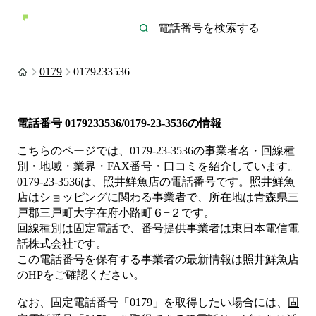
0179
0179233536
電話番号
0179233536/0179-23-3536
の情報
こちらのページでは、
0179-23-3536
の事業者名・回線種
別・地域・業界・FAX番号・口コミを紹介しています。
0179-23-3536
は、
照井鮮魚店
の電話番号です。
照井鮮魚
店は
ショッピング
に関わる事業者
で、所在地は青森県三
戸郡三戸町大字在府小路町６−２
です。
回線種別は
固定電話
で、番号提供事業者は
東日本電信電
話株式会社
です。
この電話番号を保有する事業者の最新情報は
照井鮮魚店
のHP
をご確認ください。
なお、固定電話番号「
0179
」を取得したい場合には、
固