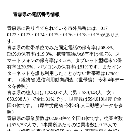
青森県の電話番号情報
青森県に割り当てられている市外局番には、017・
0172・0173・0174・0175・0176・0178・0179がありま
す。
青森県の世帯単位でみた固定電話の保有率は68.8%、
FAXの保有率は19.3%、携帯電話の保有率は40.7%、ス
マートフォンの保有率は81.2%、タブレット型端末の保
有率は30.9%、パソコンの保有率は51%です。またイン
ターネットを誰も利用したことがない世帯率は17%で
す。（総務省 通信利用動向調査（世帯編） 令和4年デー
タを参照）
青森県の総人口は1,243,081人（男：589,143人、女：
653,938人）で全国31位です。世帯数は594,018世帯で全
国31位です。（厚生労働省 令和3年人口動態データを参
照）
青森県の事業所数は62,963件で全国31位です。従業者数
は575,797人で、1事業所あたりの従業者数は9.15人で