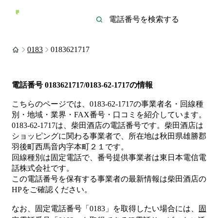
0183
0183621717
電話番号
0183621717/0183-62-1717
の情報
こちらのページでは、
0183-62-1717
の事業者名・回線種
別・地域・業界・FAX番号・口コミを紹介しています。
0183-62-1717
は、
柴田酒店
の電話番号です。
柴田酒店は
ショッピング
に関わる事業者
で、所在地は秋田県雄勝郡
羽後町西馬音内字本町２１
です。
回線種別は
固定電話
で、番号提供事業者は
東日本電信電
話株式会社
です。
この電話番号を保有する事業者の最新情報は
柴田酒店
の
HP
をご確認ください。
なお、固定電話番号「
0183
」を取得したい場合には、
固