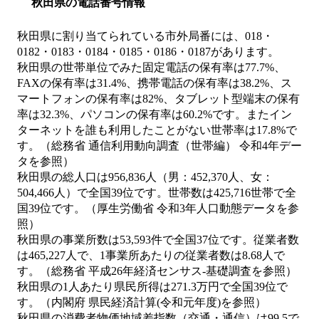
秋田県の電話番号情報
秋田県に割り当てられている市外局番には、018・
0182・0183・0184・0185・0186・0187があります。
秋田県の世帯単位でみた固定電話の保有率は77.7%、
FAXの保有率は31.4%、携帯電話の保有率は38.2%、ス
マートフォンの保有率は82%、タブレット型端末の保有
率は32.3%、パソコンの保有率は60.2%です。またイン
ターネットを誰も利用したことがない世帯率は17.8%で
す。（総務省 通信利用動向調査（世帯編） 令和4年デー
タを参照）
秋田県の総人口は956,836人（男：452,370人、女：
504,466人）で全国39位です。世帯数は425,716世帯で全
国39位です。（厚生労働省 令和3年人口動態データを参
照）
秋田県の事業所数は53,593件で全国37位です。従業者数
は465,227人で、1事業所あたりの従業者数は8.68人で
す。（総務省 平成26年経済センサス‐基礎調査を参照）
秋田県の1人あたり県民所得は271.3万円で全国39位で
す。（内閣府 県民経済計算(令和元年度)を参照）
秋田県の消費者物価地域差指数（交通・通信）は99.5で