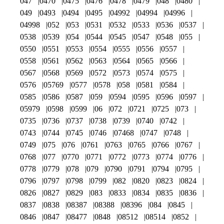
047
0470
0475
0476
0478
0479
048
0480
049
0493
0494
0495
04992
04994
04996
04998
052
053
0531
0532
0533
0536
0537
0538
0539
054
0544
0545
0547
0548
055
0550
0551
0553
0554
0555
0556
0557
0558
0561
0562
0563
0564
0565
0566
0567
0568
0569
0572
0573
0574
0575
0576
05769
0577
0578
058
0581
0584
0585
0586
0587
059
0594
0595
0596
0597
05979
0598
0599
06
072
0721
0725
073
0735
0736
0737
0738
0739
0740
0742
0743
0744
0745
0746
07468
0747
0748
0749
075
076
0761
0763
0765
0766
0767
0768
077
0770
0771
0772
0773
0774
0776
0778
0779
078
079
0790
0791
0794
0795
0796
0797
0798
0799
082
0820
0823
0824
0826
0827
0829
083
0833
0834
0835
0836
0837
0838
08387
08388
08396
084
0845
0846
0847
08477
0848
08512
08514
0852