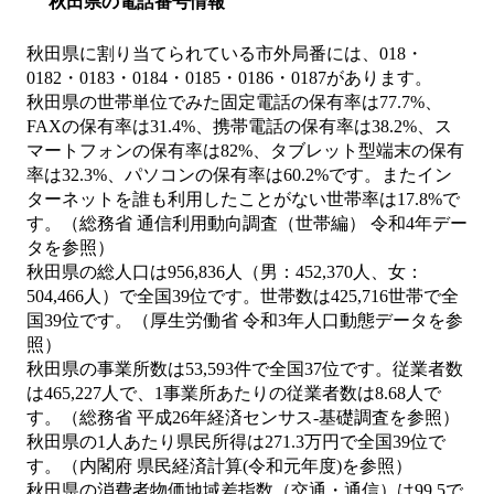
秋田県の電話番号情報
秋田県に割り当てられている市外局番には、018・
0182・0183・0184・0185・0186・0187があります。
秋田県の世帯単位でみた固定電話の保有率は77.7%、
FAXの保有率は31.4%、携帯電話の保有率は38.2%、ス
マートフォンの保有率は82%、タブレット型端末の保有
率は32.3%、パソコンの保有率は60.2%です。またイン
ターネットを誰も利用したことがない世帯率は17.8%で
す。（総務省 通信利用動向調査（世帯編） 令和4年デー
タを参照）
秋田県の総人口は956,836人（男：452,370人、女：
504,466人）で全国39位です。世帯数は425,716世帯で全
国39位です。（厚生労働省 令和3年人口動態データを参
照）
秋田県の事業所数は53,593件で全国37位です。従業者数
は465,227人で、1事業所あたりの従業者数は8.68人で
す。（総務省 平成26年経済センサス‐基礎調査を参照）
秋田県の1人あたり県民所得は271.3万円で全国39位で
す。（内閣府 県民経済計算(令和元年度)を参照）
秋田県の消費者物価地域差指数（交通・通信）は99.5で