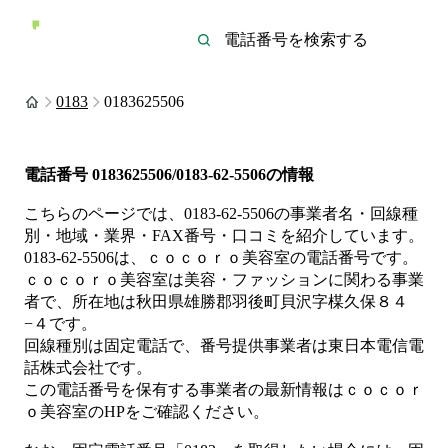
0183
0183625506
電話番号
0183625506/0183-62-5506
の情報
こちらのページでは、
0183-62-5506
の事業者名・回線種
別・地域・業界・FAX番号・口コミを紹介しています。
0183-62-5506
は、
ｃｏｃｏｒｏ美容室
の電話番号です。
ｃｏｃｏｒｏ美容室は
美容・ファッション
に関わる事業
者
で、所在地は秋田県雄勝郡羽後町貝沢字楳久保８４
−４
です。
回線種別は
固定電話
で、番号提供事業者は
東日本電信電
話株式会社
です。
この電話番号を保有する事業者の最新情報は
ｃｏｃｏｒ
ｏ美容室
のHP
をご確認ください。