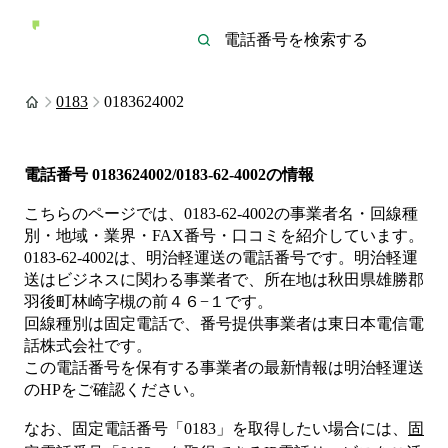
0183
0183624002
電話番号
0183624002/0183-62-4002
の情報
こちらのページでは、
0183-62-4002
の事業者名・回線種
別・地域・業界・FAX番号・口コミを紹介しています。
0183-62-4002
は、
明治軽運送
の電話番号です。
明治軽運
送は
ビジネス
に関わる事業者
で、所在地は秋田県雄勝郡
羽後町林崎字槻の前４６−１
です。
回線種別は
固定電話
で、番号提供事業者は
東日本電信電
話株式会社
です。
この電話番号を保有する事業者の最新情報は
明治軽運送
のHP
をご確認ください。
なお、固定電話番号「
0183
」を取得したい場合には、
固