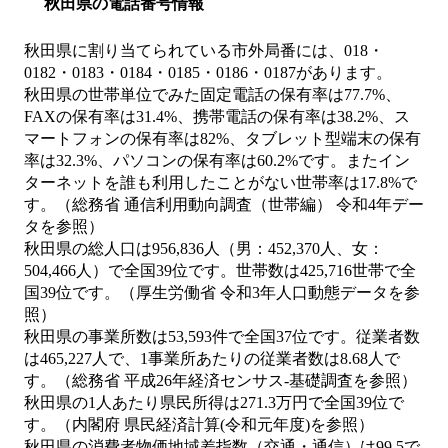
秋田県の電話番号情報
秋田県に割り当てられている市外局番には、018・
0182・0183・0184・0185・0186・0187があります。
秋田県の世帯単位でみた固定電話の保有率は77.7%、
FAXの保有率は31.4%、携帯電話の保有率は38.2%、ス
マートフォンの保有率は82%、タブレット型端末の保有
率は32.3%、パソコンの保有率は60.2%です。またイン
ターネットを誰も利用したことがない世帯率は17.8%で
す。（総務省 通信利用動向調査（世帯編） 令和4年デー
タを参照）
秋田県の総人口は956,836人（男：452,370人、女：
504,466人）で全国39位です。世帯数は425,716世帯で全
国39位です。（厚生労働省 令和3年人口動態データを参
照）
秋田県の事業所数は53,593件で全国37位です。従業者数
は465,227人で、1事業所あたりの従業者数は8.68人で
す。（総務省 平成26年経済センサス‐基礎調査を参照）
秋田県の1人あたり県民所得は271.3万円で全国39位で
す。（内閣府 県民経済計算(令和元年度)を参照）
秋田県の消費者物価地域差指数（交通・通信）は99.5で