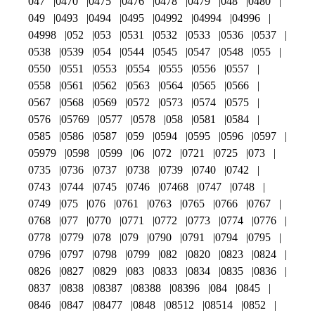
047
0470
0475
0476
0478
0479
048
0480
049
0493
0494
0495
04992
04994
04996
04998
052
053
0531
0532
0533
0536
0537
0538
0539
054
0544
0545
0547
0548
055
0550
0551
0553
0554
0555
0556
0557
0558
0561
0562
0563
0564
0565
0566
0567
0568
0569
0572
0573
0574
0575
0576
05769
0577
0578
058
0581
0584
0585
0586
0587
059
0594
0595
0596
0597
05979
0598
0599
06
072
0721
0725
073
0735
0736
0737
0738
0739
0740
0742
0743
0744
0745
0746
07468
0747
0748
0749
075
076
0761
0763
0765
0766
0767
0768
077
0770
0771
0772
0773
0774
0776
0778
0779
078
079
0790
0791
0794
0795
0796
0797
0798
0799
082
0820
0823
0824
0826
0827
0829
083
0833
0834
0835
0836
0837
0838
08387
08388
08396
084
0845
0846
0847
08477
0848
08512
08514
0852