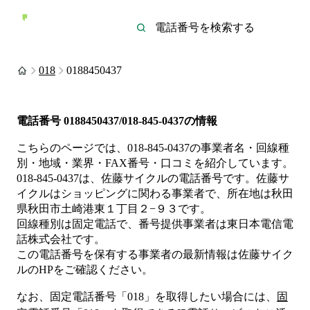
018
0188450437
電話番号
0188450437/018-845-0437
の情報
こちらのページでは、
018-845-0437
の事業者名・回線種
別・地域・業界・FAX番号・口コミを紹介しています。
018-845-0437
は、
佐藤サイクル
の電話番号です。
佐藤サ
イクルは
ショッピング
に関わる事業者
で、所在地は秋田
県秋田市土崎港東１丁目２−９３
です。
回線種別は
固定電話
で、番号提供事業者は
東日本電信電
話株式会社
です。
この電話番号を保有する事業者の最新情報は
佐藤サイク
ル
のHP
をご確認ください。
なお、固定電話番号「
018
」を取得したい場合には、
固