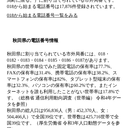
潟町に限る。）
に割り当てられている市外局番です。
018から始まる電話番号は17,876件登録されています。
018から始まる電話番号一覧をみる
秋田県の電話番号情報
秋田県に割り当てられている市外局番には、018・
0182・0183・0184・0185・0186・0187があります。
秋田県の世帯単位でみた固定電話の保有率は77.7%、
FAXの保有率は31.4%、携帯電話の保有率は38.2%、ス
マートフォンの保有率は82%、タブレット型端末の保有
率は32.3%、パソコンの保有率は60.2%です。またイン
ターネットを誰も利用したことがない世帯率は17.8%で
す。（総務省 通信利用動向調査（世帯編） 令和4年デー
タを参照）
秋田県の総人口は956,836人（男：452,370人、女：
504,466人）で全国39位です。世帯数は425,716世帯で全
国39位です。（厚生労働省 令和3年人口動態データを参