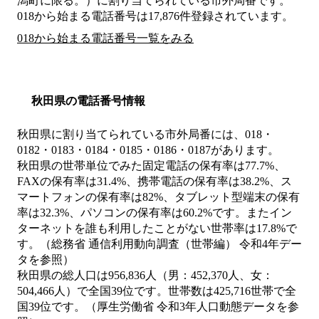
潟町に限る。）
に割り当てられている市外局番です。
018から始まる電話番号は17,876件登録されています。
018から始まる電話番号一覧をみる
秋田県の電話番号情報
秋田県に割り当てられている市外局番には、018・
0182・0183・0184・0185・0186・0187があります。
秋田県の世帯単位でみた固定電話の保有率は77.7%、
FAXの保有率は31.4%、携帯電話の保有率は38.2%、ス
マートフォンの保有率は82%、タブレット型端末の保有
率は32.3%、パソコンの保有率は60.2%です。またイン
ターネットを誰も利用したことがない世帯率は17.8%で
す。（総務省 通信利用動向調査（世帯編） 令和4年デー
タを参照）
秋田県の総人口は956,836人（男：452,370人、女：
504,466人）で全国39位です。世帯数は425,716世帯で全
国39位です。（厚生労働省 令和3年人口動態データを参