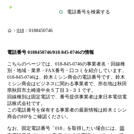
018
0188450746
電話番号
0188450746/018-845-0746
の情報
こちらのページでは、
018-845-0746
の事業者名・回線種
別・地域・業界・FAX番号・口コミを紹介しています。
018-845-0746
は、
鈴木ミシン商会
の電話番号です。
鈴木
ミシン商会は
ビジネス
に関わる事業者
で、所在地は秋田
県秋田市土崎港中央５丁目３−３１
です。
回線種別は
固定電話
で、番号提供事業者は
東日本電信電
話株式会社
です。
この電話番号を保有する事業者の最新情報は
鈴木ミシン
商会
のHP
をご確認ください。
なお、固定電話番号「
018
」を取得したい場合には、
固