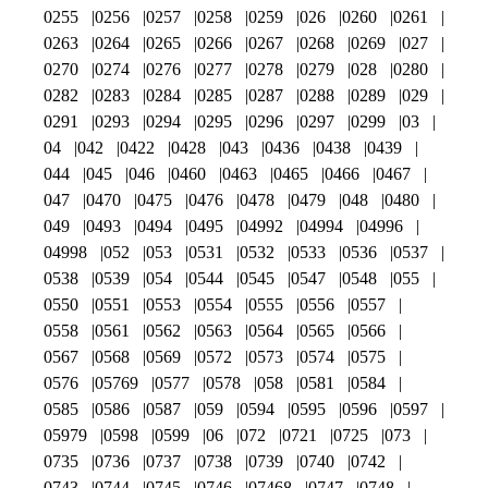
0255
0256
0257
0258
0259
026
0260
0261
0263
0264
0265
0266
0267
0268
0269
027
0270
0274
0276
0277
0278
0279
028
0280
0282
0283
0284
0285
0287
0288
0289
029
0291
0293
0294
0295
0296
0297
0299
03
04
042
0422
0428
043
0436
0438
0439
044
045
046
0460
0463
0465
0466
0467
047
0470
0475
0476
0478
0479
048
0480
049
0493
0494
0495
04992
04994
04996
04998
052
053
0531
0532
0533
0536
0537
0538
0539
054
0544
0545
0547
0548
055
0550
0551
0553
0554
0555
0556
0557
0558
0561
0562
0563
0564
0565
0566
0567
0568
0569
0572
0573
0574
0575
0576
05769
0577
0578
058
0581
0584
0585
0586
0587
059
0594
0595
0596
0597
05979
0598
0599
06
072
0721
0725
073
0735
0736
0737
0738
0739
0740
0742
0743
0744
0745
0746
07468
0747
0748