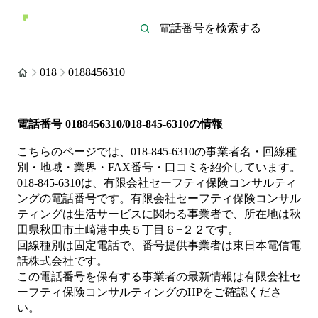
018
0188456310
電話番号
0188456310/018-845-6310
の情報
こちらのページでは、
018-845-6310
の事業者名・回線種
別・地域・業界・FAX番号・口コミを紹介しています。
018-845-6310
は、
有限会社セーフティ保険コンサルティ
ング
の電話番号です。
有限会社セーフティ保険コンサル
ティングは
生活サービス
に関わる事業者
で、所在地は秋
田県秋田市土崎港中央５丁目６−２２
です。
回線種別は
固定電話
で、番号提供事業者は
東日本電信電
話株式会社
です。
この電話番号を保有する事業者の最新情報は
有限会社セ
ーフティ保険コンサルティング
のHP
をご確認くださ
い。