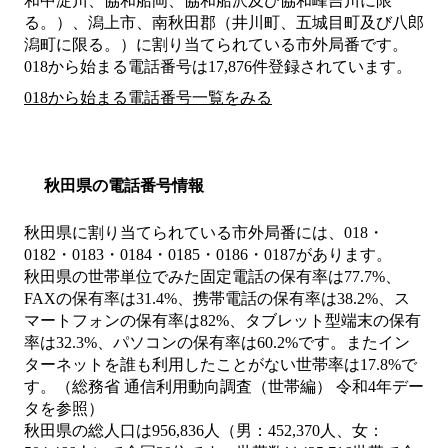
和中淀川、協和船岡、協和船沢及び協和峰吉川に限
る。）、潟上市、南秋田郡（井川町、五城目町及び八郎
潟町に限る。）
に割り当てられている市外局番です。
018から始まる電話番号は17,876件登録されています。
018から始まる電話番号一覧をみる
秋田県の電話番号情報
秋田県に割り当てられている市外局番には、018・
0182・0183・0184・0185・0186・0187があります。
秋田県の世帯単位でみた固定電話の保有率は77.7%、
FAXの保有率は31.4%、携帯電話の保有率は38.2%、ス
マートフォンの保有率は82%、タブレット型端末の保有
率は32.3%、パソコンの保有率は60.2%です。またイン
ターネットを誰も利用したことがない世帯率は17.8%で
す。（総務省 通信利用動向調査（世帯編） 令和4年デー
タを参照）
秋田県の総人口は956,836人（男：452,370人、女：