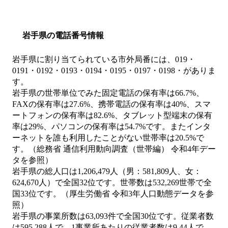
岩手県の電話番号情報
岩手県に割り当てられている市外局番には、019・
0191・0192・0193・0194・0195・0197・0198・がありま
す。
岩手県の世帯単位でみた固定電話の保有率は66.7%、
FAXの保有率は27.6%、携帯電話の保有率は40%、スマ
ートフォンの保有率は82.6%、タブレット型端末の保有
率は29%、パソコンの保有率は54.7%です。またインタ
ーネットを誰も利用したことがない世帯率は20.5%で
す。（総務省 通信利用動向調査（世帯編） 令和4年デー
タを参照）
岩手県の総人口は1,206,479人（男：581,809人、女：
624,670人）で全国32位です。世帯数は532,269世帯で全
国33位です。（厚生労働省 令和3年人口動態データを参
照）
岩手県の事業所数は63,093件で全国30位です。従業者数
は595,288人で、1事業所あたりの従業者数は9.44人で