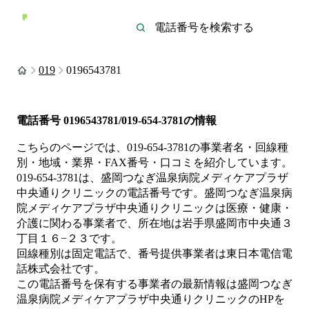
019
0196543781
電話番号
0196543781/019-654-3781
の情報
こちらのページでは、
019-654-3781
の事業者名・回線種
別・地域・業界・FAX番号・口コミを紹介しています。
019-654-3781
は、
盛岡つなぎ温泉病院メディケアプラザ
中央通りクリニック
の電話番号です。
盛岡つなぎ温泉病
院メディケアプラザ中央通りクリニックは
医療・健康・
介護
に関わる事業者
で、所在地は岩手県盛岡市中央通３
丁目１６−２３
です。
回線種別は
固定電話
で、番号提供事業者は
東日本電信電
話株式会社
です。
この電話番号を保有する事業者の最新情報は
盛岡つなぎ
温泉病院メディケアプラザ中央通りクリニック
のHP
を