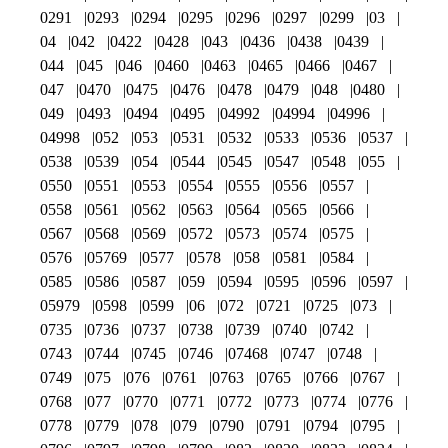
0291
0293
0294
0295
0296
0297
0299
03
04
042
0422
0428
043
0436
0438
0439
044
045
046
0460
0463
0465
0466
0467
047
0470
0475
0476
0478
0479
048
0480
049
0493
0494
0495
04992
04994
04996
04998
052
053
0531
0532
0533
0536
0537
0538
0539
054
0544
0545
0547
0548
055
0550
0551
0553
0554
0555
0556
0557
0558
0561
0562
0563
0564
0565
0566
0567
0568
0569
0572
0573
0574
0575
0576
05769
0577
0578
058
0581
0584
0585
0586
0587
059
0594
0595
0596
0597
05979
0598
0599
06
072
0721
0725
073
0735
0736
0737
0738
0739
0740
0742
0743
0744
0745
0746
07468
0747
0748
0749
075
076
0761
0763
0765
0766
0767
0768
077
0770
0771
0772
0773
0774
0776
0778
0779
078
079
0790
0791
0794
0795