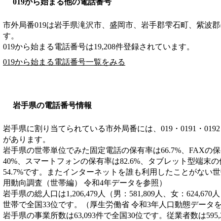
019から始まる他の電話番号
市外局番
019
は
岩手県滝沢市、盛岡市、岩手郡雫石町、紫波郡
す。
019から始まる電話番号は19,208件登録されています。
019から始まる電話番号一覧をみる
岩手県の電話番号情報
岩手県に割り当てられている市外局番には、019・0191・0192・019
があります。
岩手県の世帯単位でみた固定電話の保有率は66.7%、FAXの保
40%、スマートフォンの保有率は82.6%、タブレット型端末
54.7%です。またインターネットを誰も利用したことがない世帯
用動向調査（世帯編） 令和4年データを参照）
岩手県の総人口は1,206,479人（男：581,809人、女：624,67
世帯で全国33位です。（厚生労働省 令和3年人口動態データ
岩手県の事業所数は63,093件で全国30位です。従業者数は595