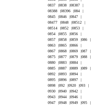
0837
0838
08387
08388
08396
084
0845
0846
0847
08477
0848
08512
08514
0852
0853
0854
0855
0856
0857
0858
0859
086
0863
0865
0866
0867
0868
0869
087
0875
0877
0879
088
0880
0883
0884
0885
0887
0889
089
0892
0893
0894
0895
0896
0897
0898
092
0920
093
0930
0940
0942
0943
0944
0946
0947
0948
0949
095