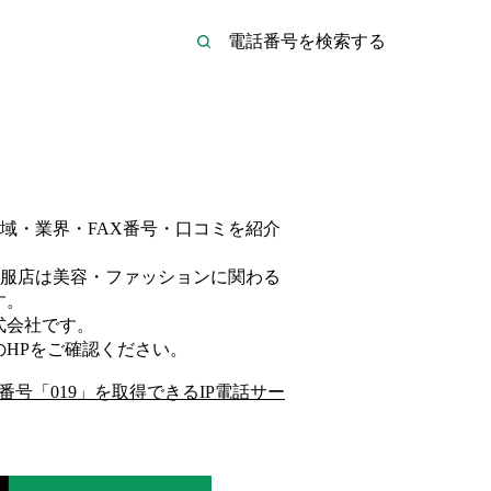
域・業界・FAX番号・口コミを紹介
服店は
美容・ファッション
に関わる
す。
式会社
です。
のHP
をご確認ください。
番号「
019
」を取得できるIP電話サー