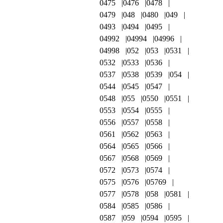
0475
0476
0478
0479
048
0480
049
0493
0494
0495
04992
04994
04996
04998
052
053
0531
0532
0533
0536
0537
0538
0539
054
0544
0545
0547
0548
055
0550
0551
0553
0554
0555
0556
0557
0558
0561
0562
0563
0564
0565
0566
0567
0568
0569
0572
0573
0574
0575
0576
05769
0577
0578
058
0581
0584
0585
0586
0587
059
0594
0595