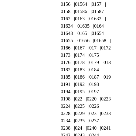
0156
01564
0157
0158
01586
01587
0162
0163
01632
01634
01635
0164
01648
0165
01654
01655
01656
01658
0166
0167
017
0172
0173
0174
0175
0176
0178
0179
018
0182
0183
0184
0185
0186
0187
019
0191
0192
0193
0194
0195
0197
0198
022
0220
0223
0224
0225
0226
0228
0229
023
0233
0234
0235
0237
0238
024
0240
0241
0242
0243
0244