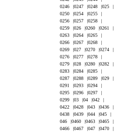
0246
0247
0248
025
0250
0254
0255
0256
0257
0258
0259
026
0260
0261
0263
0264
0265
0266
0267
0268
0269
027
0270
0274
0276
0277
0278
0279
028
0280
0282
0283
0284
0285
0287
0288
0289
029
0291
0293
0294
0295
0296
0297
0299
03
04
042
0422
0428
043
0436
0438
0439
044
045
046
0460
0463
0465
0466
0467
047
0470