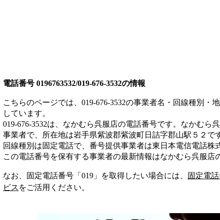
電話番号
0196763532/019-676-3532
の情報
こちらのページでは、
019-676-3532
の事業者名・回線種別・地
しています。
019-676-3532
は、
なかむら呉服店
の電話番号です。
なかむら呉
事業者
で、所在地は岩手県紫波郡紫波町日詰字郡山駅５２
で
回線種別は
固定電話
で、番号提供事業者は
東日本電信電話株
この電話番号を保有する事業者の最新情報は
なかむら呉服店
なお、固定電話番号「
019
」を取得したい場合には、
固定電話
ビス
をご活用ください。