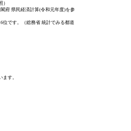
照）
内閣府 県民経済計算(令和元年度)を参
16位です。（総務省 統計でみる都道
ています。