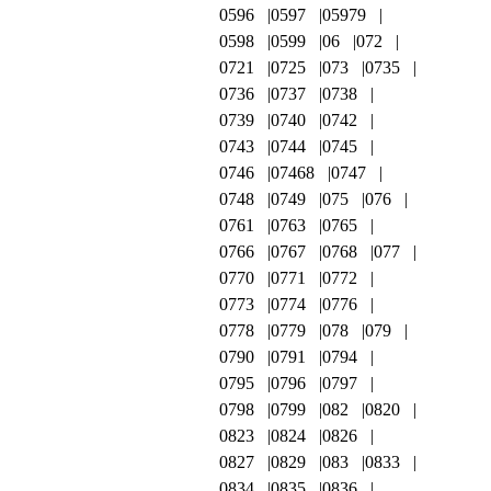
0596
0597
05979
0598
0599
06
072
0721
0725
073
0735
0736
0737
0738
0739
0740
0742
0743
0744
0745
0746
07468
0747
0748
0749
075
076
0761
0763
0765
0766
0767
0768
077
0770
0771
0772
0773
0774
0776
0778
0779
078
079
0790
0791
0794
0795
0796
0797
0798
0799
082
0820
0823
0824
0826
0827
0829
083
0833
0834
0835
0836