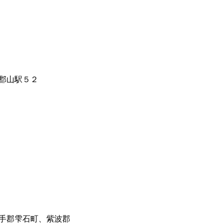
郡山駅５２
手郡雫石町、紫波郡