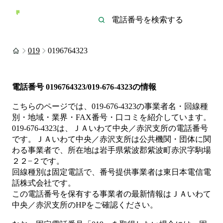
019
0196764323
電話番号
0196764323/019-676-4323
の情報
こちらのページでは、
019-676-4323
の事業者名・回線種
別・地域・業界・FAX番号・口コミを紹介しています。
019-676-4323
は、
ＪＡいわて中央／赤沢支所
の電話番号
です。
ＪＡいわて中央／赤沢支所は
公共機関・団体
に関
わる事業者
で、所在地は岩手県紫波郡紫波町赤沢字駒場
２２−２
です。
回線種別は
固定電話
で、番号提供事業者は
東日本電信電
話株式会社
です。
この電話番号を保有する事業者の最新情報は
ＪＡいわて
中央／赤沢支所
のHP
をご確認ください。