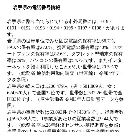
岩手県の電話番号情報
岩手県に割り当てられている市外局番には、019・
0191・0192・0193・0194・0195・0197・0198・がありま
す。
岩手県の世帯単位でみた固定電話の保有率は66.7%、
FAXの保有率は27.6%、携帯電話の保有率は40%、スマ
ートフォンの保有率は82.6%、タブレット型端末の保有
率は29%、パソコンの保有率は54.7%です。またインタ
ーネットを誰も利用したことがない世帯率は20.5%で
す。（総務省 通信利用動向調査（世帯編） 令和4年デー
タを参照）
岩手県の総人口は1,206,479人（男：581,809人、女：
624,670人）で全国32位です。世帯数は532,269世帯で全
国33位です。（厚生労働省 令和3年人口動態データを参
照）
岩手県の事業所数は63,093件で全国30位です。従業者数
は595,288人で、1事業所あたりの従業者数は9.44人で
す。（総務省 平成26年経済センサス‐基礎調査を参照）
岩手県の1人あたり県民所得は278.1万円で全国35位で