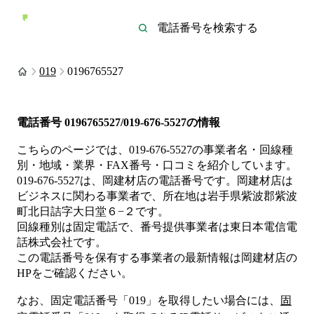
019
0196765527
電話番号
0196765527/019-676-5527
の情報
こちらのページでは、
019-676-5527
の事業者名・回線種
別・地域・業界・FAX番号・口コミを紹介しています。
019-676-5527
は、
岡建材店
の電話番号です。
岡建材店は
ビジネス
に関わる事業者
で、所在地は岩手県紫波郡紫波
町北日詰字大日堂６−２
です。
回線種別は
固定電話
で、番号提供事業者は
東日本電信電
話株式会社
です。
この電話番号を保有する事業者の最新情報は
岡建材店
の
HP
をご確認ください。
なお、固定電話番号「
019
」を取得したい場合には、
固