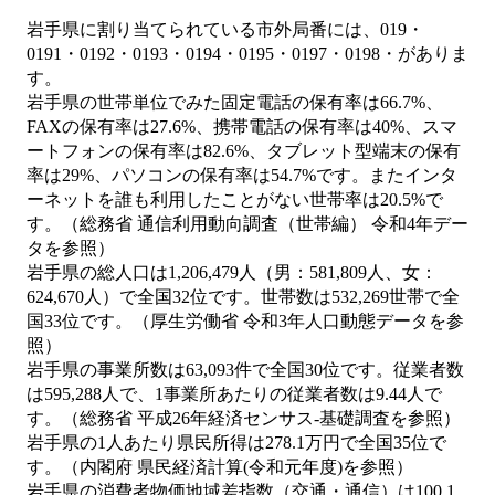
岩手県に割り当てられている市外局番には、019・
0191・0192・0193・0194・0195・0197・0198・がありま
す。
岩手県の世帯単位でみた固定電話の保有率は66.7%、
FAXの保有率は27.6%、携帯電話の保有率は40%、スマ
ートフォンの保有率は82.6%、タブレット型端末の保有
率は29%、パソコンの保有率は54.7%です。またインタ
ーネットを誰も利用したことがない世帯率は20.5%で
す。（総務省 通信利用動向調査（世帯編） 令和4年デー
タを参照）
岩手県の総人口は1,206,479人（男：581,809人、女：
624,670人）で全国32位です。世帯数は532,269世帯で全
国33位です。（厚生労働省 令和3年人口動態データを参
照）
岩手県の事業所数は63,093件で全国30位です。従業者数
は595,288人で、1事業所あたりの従業者数は9.44人で
す。（総務省 平成26年経済センサス‐基礎調査を参照）
岩手県の1人あたり県民所得は278.1万円で全国35位で
す。（内閣府 県民経済計算(令和元年度)を参照）
岩手県の消費者物価地域差指数（交通・通信）は100.1