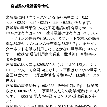
宮城県の電話番号情報
宮城県に割り当てられている市外局番には、022・
0220・0223・0224・0225・0226・0228があります。
宮城県の世帯単位でみた固定電話の保有率は58.1%、
FAXの保有率は28.5%、携帯電話の保有率は32%、スマ
ートフォンの保有率は91.8%、タブレット型端末の保有
率は39.3%、パソコンの保有率は72.3%です。またイン
ターネットを誰も利用したことがない世帯率は10%で
す。（総務省 通信利用動向調査（世帯編） 令和4年デー
タを参照）
宮城県の総人口は2,268,355人（男：1,106,183人、女：
1,162,172人）で全国14位です。世帯数は1,023,972世帯で
全国14位です。（厚生労働省 令和3年人口動態データを
参照）
宮城県の事業所数は106,438件で全国17位です。従業者
数は1,100,860人で、1事業所あたりの従業者数は10.34人
です。（総務省 平成26年経済センサス‐基礎調査を参
照）
宮城県の1人あたり県民所得は294.3万円で全国27位で