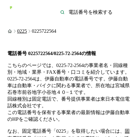
0225
0225722564
電話番号
0225722564/0225-72-2564
の情報
こちらのページでは、
0225-72-2564
の事業者名・回線種
別・地域・業界・FAX番号・口コミを紹介しています。
0225-72-2564
は、
伊藤自動車
の電話番号です。
伊藤自動
車は
自動車・バイク
に関わる事業者
で、所在地は宮城県
石巻市前谷地字小谷地４０−１
です。
回線種別は
固定電話
で、番号提供事業者は
東日本電信電
話株式会社
です。
この電話番号を保有する事業者の最新情報は
伊藤自動車
のHP
をご確認ください。
なお、固定電話番号「
0225
」を取得したい場合には、
固