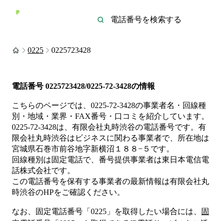
0225
0225723428
電話番号
0225723428/0225-72-3428
の情報
こちらのページでは、
0225-72-3428
の事業者名・回線種
別・地域・業界・FAX番号・口コミを紹介しています。
0225-72-3428
は、
有限会社丸時渋谷
の電話番号です。
有
限会社丸時渋谷は
ビジネス
に関わる事業者
で、所在地は
宮城県石巻市前谷地字新横沼１８８−５
です。
回線種別は
固定電話
で、番号提供事業者は
東日本電信電
話株式会社
です。
この電話番号を保有する事業者の最新情報は
有限会社丸
時渋谷
のHP
をご確認ください。
なお、固定電話番号「
0225
」を取得したい場合には、
固