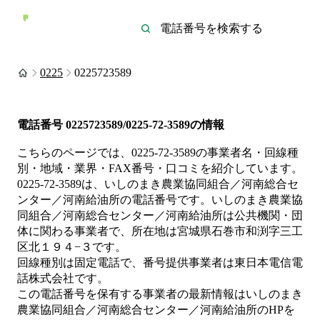
0225
0225723589
電話番号
0225723589/0225-72-3589
の情報
こちらのページでは、
0225-72-3589
の事業者名・回線種
別・地域・業界・FAX番号・口コミを紹介しています。
0225-72-3589
は、
いしのまき農業協同組合／河南総合セ
ンター／河南給油所
の電話番号です。
いしのまき農業協
同組合／河南総合センター／河南給油所は
公共機関・団
体
に関わる事業者
で、所在地は宮城県石巻市和渕字三工
区北１９４−３
です。
回線種別は
固定電話
で、番号提供事業者は
東日本電信電
話株式会社
です。
この電話番号を保有する事業者の最新情報は
いしのまき
農業協同組合／河南総合センター／河南給油所
のHP
を