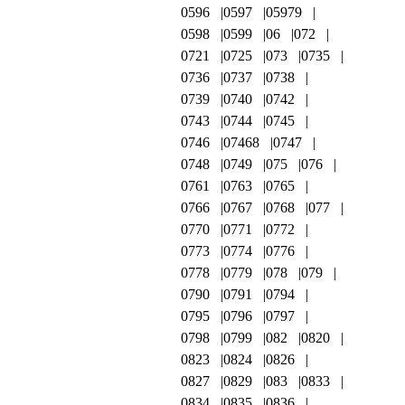
0596
0597
05979
0598
0599
06
072
0721
0725
073
0735
0736
0737
0738
0739
0740
0742
0743
0744
0745
0746
07468
0747
0748
0749
075
076
0761
0763
0765
0766
0767
0768
077
0770
0771
0772
0773
0774
0776
0778
0779
078
079
0790
0791
0794
0795
0796
0797
0798
0799
082
0820
0823
0824
0826
0827
0829
083
0833
0834
0835
0836