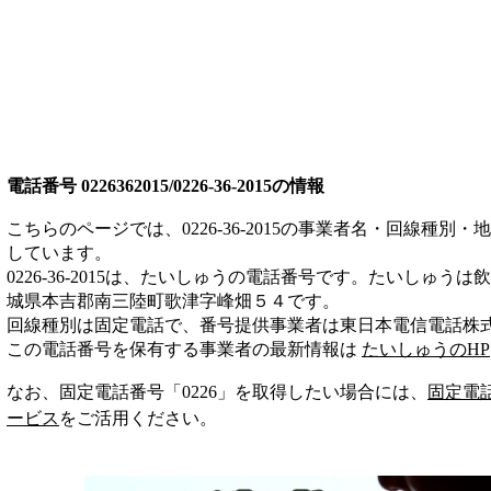
電話番号
0226362015/0226-36-2015
の情報
こちらのページでは、
0226-36-2015
の事業者名・回線種別・地
しています。
0226-36-2015
は、
たいしゅう
の電話番号です。
たいしゅうは
飲
城県本吉郡南三陸町歌津字峰畑５４
です。
回線種別は
固定電話
で、番号提供事業者は
東日本電信電話株
この電話番号を保有する事業者の最新情報は
たいしゅう
のHP
なお、固定電話番号「
0226
」を取得したい場合には、
固定電
ービス
をご活用ください。