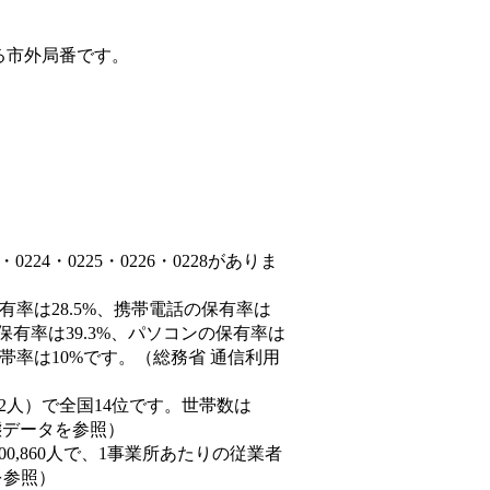
る市外局番です。
24・0225・0226・0228がありま
有率は28.5%、携帯電話の保有率は
保有率は39.3%、パソコンの保有率は
帯率は10%です。（総務省 通信利用
2,172人）で全国14位です。世帯数は
動態データを参照）
00,860人で、1事業所あたりの従業者
を参照）