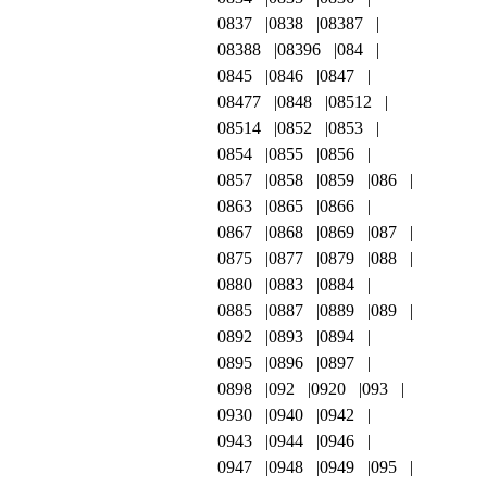
0837
0838
08387
08388
08396
084
0845
0846
0847
08477
0848
08512
08514
0852
0853
0854
0855
0856
0857
0858
0859
086
0863
0865
0866
0867
0868
0869
087
0875
0877
0879
088
0880
0883
0884
0885
0887
0889
089
0892
0893
0894
0895
0896
0897
0898
092
0920
093
0930
0940
0942
0943
0944
0946
0947
0948
0949
095