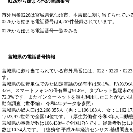
0226から始まる他の電話番号
市外局番
0226
は
宮城県気仙沼市、本吉郡
に割り当てられてい
0226から始まる電話番号は4,267件登録されています。
0226から始まる電話番号一覧をみる
宮城県の電話番号情報
宮城県に割り当てられている市外局番には、022・0220・0223・02
す。
宮城県の世帯単位でみた固定電話の保有率は58.1%、FAXの保
32%、スマートフォンの保有率は91.8%、タブレット型端末の
72.3%です。またインターネットを誰も利用したことがない世
動向調査（世帯編） 令和4年データを参照）
宮城県の総人口は2,268,355人（男：1,106,183人、女：1,16
1,023,972世帯で全国14位です。（厚生労働省 令和3年人口
宮城県の事業所数は106,438件で全国17位です。従業者数は1,1
数は10.34人です。（総務省 平成26年経済センサス‐基礎調査