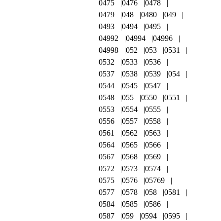
0475
0476
0478
0479
048
0480
049
0493
0494
0495
04992
04994
04996
04998
052
053
0531
0532
0533
0536
0537
0538
0539
054
0544
0545
0547
0548
055
0550
0551
0553
0554
0555
0556
0557
0558
0561
0562
0563
0564
0565
0566
0567
0568
0569
0572
0573
0574
0575
0576
05769
0577
0578
058
0581
0584
0585
0586
0587
059
0594
0595