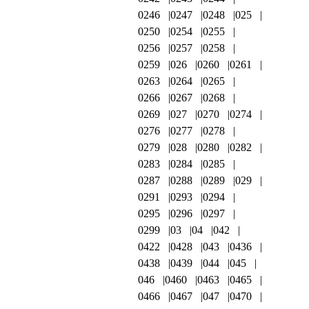
0246
0247
0248
025
0250
0254
0255
0256
0257
0258
0259
026
0260
0261
0263
0264
0265
0266
0267
0268
0269
027
0270
0274
0276
0277
0278
0279
028
0280
0282
0283
0284
0285
0287
0288
0289
029
0291
0293
0294
0295
0296
0297
0299
03
04
042
0422
0428
043
0436
0438
0439
044
045
046
0460
0463
0465
0466
0467
047
0470