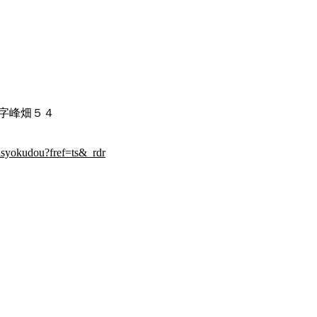
字峰畑５４
uusyokudou?fref=ts&_rdr