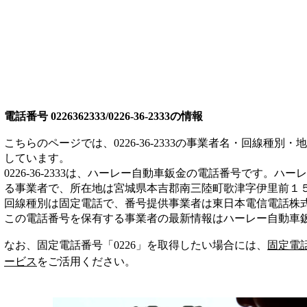
電話番号
0226362333/0226-36-2333
の情報
こちらのページでは、
0226-36-2333
の事業者名・回線種別・地
しています。
0226-36-2333
は、
ハーレー自動車鈑金
の電話番号です。
ハーレ
る事業者
で、所在地は宮城県本吉郡南三陸町歌津字伊里前１５
回線種別は
固定電話
で、番号提供事業者は
東日本電信電話株
この電話番号を保有する事業者の最新情報は
ハーレー自動車
なお、固定電話番号「
0226
」を取得したい場合には、
固定電
ービス
をご活用ください。