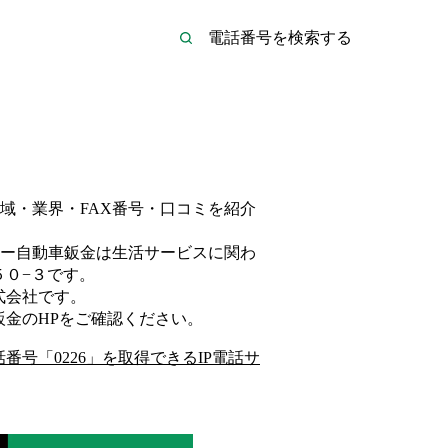
域・業界・FAX番号・口コミを紹介
ー自動車鈑金は
生活サービス
に関わ
０−３
です。
式会社
です。
鈑金
のHP
をご確認ください。
話番号「
0226
」を取得できるIP電話サ