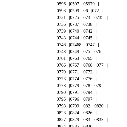
0596
0597
05979
0598
0599
06
072
0721
0725
073
0735
0736
0737
0738
0739
0740
0742
0743
0744
0745
0746
07468
0747
0748
0749
075
076
0761
0763
0765
0766
0767
0768
077
0770
0771
0772
0773
0774
0776
0778
0779
078
079
0790
0791
0794
0795
0796
0797
0798
0799
082
0820
0823
0824
0826
0827
0829
083
0833
0834
0835
0836