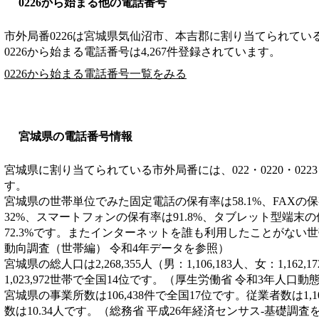
0226から始まる他の電話番号
市外局番
0226
は
宮城県気仙沼市、本吉郡
に割り当てられてい
0226から始まる電話番号は4,267件登録されています。
0226から始まる電話番号一覧をみる
宮城県の電話番号情報
宮城県に割り当てられている市外局番には、022・0220・0223・02
す。
宮城県の世帯単位でみた固定電話の保有率は58.1%、FAXの保
32%、スマートフォンの保有率は91.8%、タブレット型端末の
72.3%です。またインターネットを誰も利用したことがない世
動向調査（世帯編） 令和4年データを参照）
宮城県の総人口は2,268,355人（男：1,106,183人、女：1,16
1,023,972世帯で全国14位です。（厚生労働省 令和3年人口
宮城県の事業所数は106,438件で全国17位です。従業者数は1,1
数は10.34人です。（総務省 平成26年経済センサス‐基礎調査