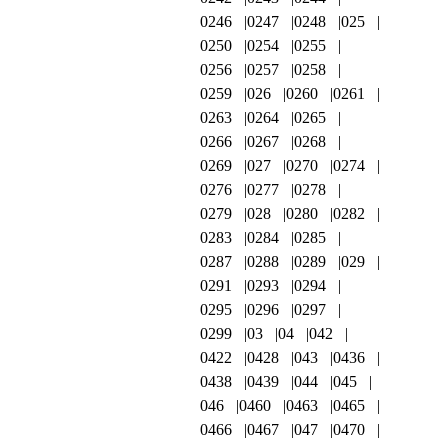
0246
0247
0248
025
0250
0254
0255
0256
0257
0258
0259
026
0260
0261
0263
0264
0265
0266
0267
0268
0269
027
0270
0274
0276
0277
0278
0279
028
0280
0282
0283
0284
0285
0287
0288
0289
029
0291
0293
0294
0295
0296
0297
0299
03
04
042
0422
0428
043
0436
0438
0439
044
045
046
0460
0463
0465
0466
0467
047
0470