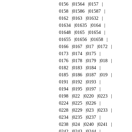
0156
01564
0157
0158
01586
01587
0162
0163
01632
01634
01635
0164
01648
0165
01654
01655
01656
01658
0166
0167
017
0172
0173
0174
0175
0176
0178
0179
018
0182
0183
0184
0185
0186
0187
019
0191
0192
0193
0194
0195
0197
0198
022
0220
0223
0224
0225
0226
0228
0229
023
0233
0234
0235
0237
0238
024
0240
0241
0242
0243
0244