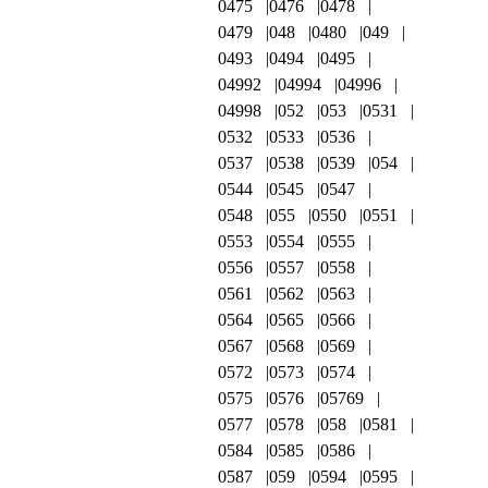
0475
0476
0478
0479
048
0480
049
0493
0494
0495
04992
04994
04996
04998
052
053
0531
0532
0533
0536
0537
0538
0539
054
0544
0545
0547
0548
055
0550
0551
0553
0554
0555
0556
0557
0558
0561
0562
0563
0564
0565
0566
0567
0568
0569
0572
0573
0574
0575
0576
05769
0577
0578
058
0581
0584
0585
0586
0587
059
0594
0595