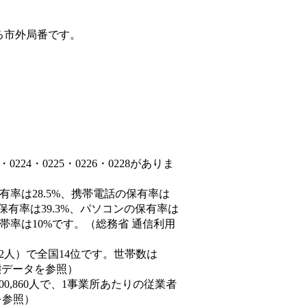
る市外局番です。
24・0225・0226・0228がありま
有率は28.5%、携帯電話の保有率は
保有率は39.3%、パソコンの保有率は
帯率は10%です。（総務省 通信利用
2,172人）で全国14位です。世帯数は
動態データを参照）
00,860人で、1事業所あたりの従業者
を参照）