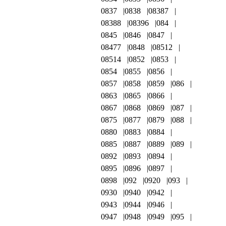
0837
0838
08387
08388
08396
084
0845
0846
0847
08477
0848
08512
08514
0852
0853
0854
0855
0856
0857
0858
0859
086
0863
0865
0866
0867
0868
0869
087
0875
0877
0879
088
0880
0883
0884
0885
0887
0889
089
0892
0893
0894
0895
0896
0897
0898
092
0920
093
0930
0940
0942
0943
0944
0946
0947
0948
0949
095