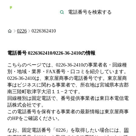
0226
0226362410
電話番号
0226362410/0226-36-2410
の情報
こちらのページでは、
0226-36-2410
の事業者名・回線種
別・地域・業界・FAX番号・口コミを紹介しています。
0226-36-2410
は、
東京屋商事
の電話番号です。
東京屋商
事は
ビジネス
に関わる事業者
で、所在地は宮城県本吉郡
南三陸町歌津字大沼１１−２
です。
回線種別は
固定電話
で、番号提供事業者は
東日本電信電
話株式会社
です。
この電話番号を保有する事業者の最新情報は
東京屋商事
のHP
をご確認ください。
なお、固定電話番号「
0226
」を取得したい場合には、
固