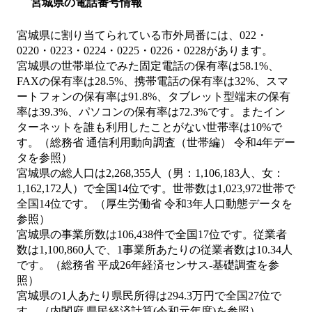
宮城県の電話番号情報
宮城県に割り当てられている市外局番には、022・
0220・0223・0224・0225・0226・0228があります。
宮城県の世帯単位でみた固定電話の保有率は58.1%、
FAXの保有率は28.5%、携帯電話の保有率は32%、スマ
ートフォンの保有率は91.8%、タブレット型端末の保有
率は39.3%、パソコンの保有率は72.3%です。またイン
ターネットを誰も利用したことがない世帯率は10%で
す。（総務省 通信利用動向調査（世帯編） 令和4年デー
タを参照）
宮城県の総人口は2,268,355人（男：1,106,183人、女：
1,162,172人）で全国14位です。世帯数は1,023,972世帯で
全国14位です。（厚生労働省 令和3年人口動態データを
参照）
宮城県の事業所数は106,438件で全国17位です。従業者
数は1,100,860人で、1事業所あたりの従業者数は10.34人
です。（総務省 平成26年経済センサス‐基礎調査を参
照）
宮城県の1人あたり県民所得は294.3万円で全国27位で
す。（内閣府 県民経済計算(令和元年度)を参照）