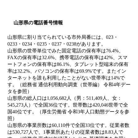
山形県の電話番号情報
山形県に割り当てられている市外局番には、023・
0233・0234・0235・0237・0238があります。
山形県の世帯単位でみた固定電話の保有率は76.4%、
FAXの保有率は32.6%、携帯電話の保有率は42%、スマ
ートフォンの保有率は86.1%、タブレット型端末の保有
率は32.2%、パソコンの保有率は69.9%です。またイン
ターネットを誰も利用したことがない世帯率は14%で
す。（総務省 通信利用動向調査（世帯編） 令和4年デー
タを参照）
山形県の総人口は1,056,682人（男：511,409人、女：
545,273人）で全国36位です。世帯数は420,046世帯で全
国40位です。（厚生労働省 令和3年人口動態データを参
照）
山形県の事業所数は60,110件で全国33位です。従業者数
は530,727人で、1事業所あたりの従業者数は8.83人で