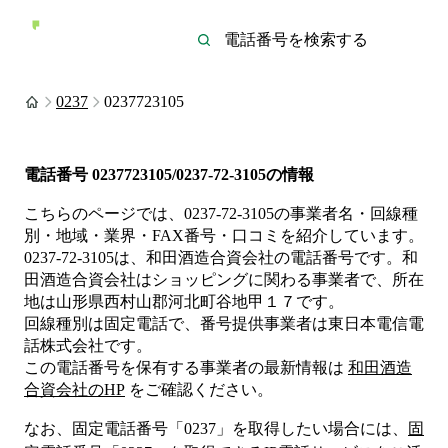
0237
0237723105
電話番号
0237723105/0237-72-3105
の情報
こちらのページでは、
0237-72-3105
の事業者名・回線種
別・地域・業界・FAX番号・口コミを紹介しています。
0237-72-3105
は、
和田酒造合資会社
の電話番号です。
和
田酒造合資会社は
ショッピング
に関わる事業者
で、所在
地は山形県西村山郡河北町谷地甲１７
です。
回線種別は
固定電話
で、番号提供事業者は
東日本電信電
話株式会社
です。
この電話番号を保有する事業者の最新情報は
和田酒造
合資会社
のHP
をご確認ください。
なお、固定電話番号「
0237
」を取得したい場合には、
固