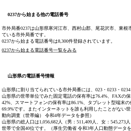
0237から始まる他の電話番号
市外局番
0237
は
山形県寒河江市、西村山郡、尾花沢市、東根
ている市外局番です。
0237から始まる電話番号は8,300件登録されています。
0237から始まる電話番号一覧をみる
山形県の電話番号情報
山形県に割り当てられている市外局番には、023・0233・0234・0
山形県の世帯単位でみた固定電話の保有率は76.4%、FAXの保
42%、スマートフォンの保有率は86.1%、タブレット型端末の
69.9%です。またインターネットを誰も利用したことがない世
動向調査（世帯編） 令和4年データを参照）
山形県の総人口は1,056,682人（男：511,409人、女：545,27
世帯で全国40位です。（厚生労働省 令和3年人口動態データ