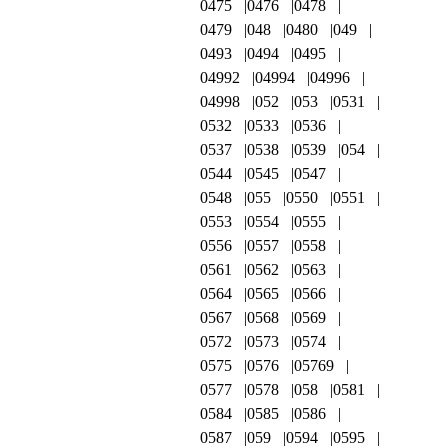
0475
0476
0478
0479
048
0480
049
0493
0494
0495
04992
04994
04996
04998
052
053
0531
0532
0533
0536
0537
0538
0539
054
0544
0545
0547
0548
055
0550
0551
0553
0554
0555
0556
0557
0558
0561
0562
0563
0564
0565
0566
0567
0568
0569
0572
0573
0574
0575
0576
05769
0577
0578
058
0581
0584
0585
0586
0587
059
0594
0595