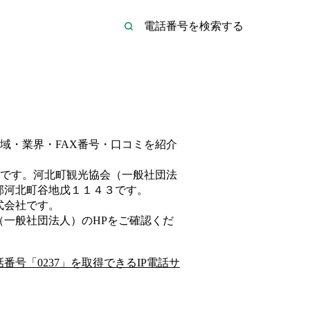
域・業界・FAX番号・口コミを紹介
です。
河北町観光協会（一般社団法
郡河北町谷地戊１１４３
です。
式会社
です。
（一般社団法人）
のHP
をご確認くだ
話番号「
0237
」を取得できるIP電話サ