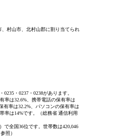
市、村山市、北村山郡
に割り当てられ
235・0237・0238があります。
有率は32.6%、携帯電話の保有率は
保有率は32.2%、パソコンの保有率は
帯率は14%です。（総務省 通信利用
3人）で全国36位です。世帯数は420,046
を参照）