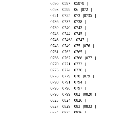
0596
0597
05979
0598
0599
06
072
0721
0725
073
0735
0736
0737
0738
0739
0740
0742
0743
0744
0745
0746
07468
0747
0748
0749
075
076
0761
0763
0765
0766
0767
0768
077
0770
0771
0772
0773
0774
0776
0778
0779
078
079
0790
0791
0794
0795
0796
0797
0798
0799
082
0820
0823
0824
0826
0827
0829
083
0833
0834
0835
0836