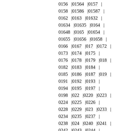
0156
01564
0157
0158
01586
01587
0162
0163
01632
01634
01635
0164
01648
0165
01654
01655
01656
01658
0166
0167
017
0172
0173
0174
0175
0176
0178
0179
018
0182
0183
0184
0185
0186
0187
019
0191
0192
0193
0194
0195
0197
0198
022
0220
0223
0224
0225
0226
0228
0229
023
0233
0234
0235
0237
0238
024
0240
0241
0242
0243
0244