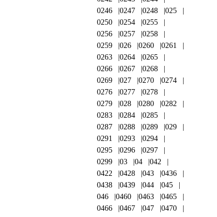
0246
0247
0248
025
0250
0254
0255
0256
0257
0258
0259
026
0260
0261
0263
0264
0265
0266
0267
0268
0269
027
0270
0274
0276
0277
0278
0279
028
0280
0282
0283
0284
0285
0287
0288
0289
029
0291
0293
0294
0295
0296
0297
0299
03
04
042
0422
0428
043
0436
0438
0439
044
045
046
0460
0463
0465
0466
0467
047
0470