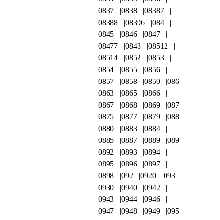
0837
0838
08387
08388
08396
084
0845
0846
0847
08477
0848
08512
08514
0852
0853
0854
0855
0856
0857
0858
0859
086
0863
0865
0866
0867
0868
0869
087
0875
0877
0879
088
0880
0883
0884
0885
0887
0889
089
0892
0893
0894
0895
0896
0897
0898
092
0920
093
0930
0940
0942
0943
0944
0946
0947
0948
0949
095