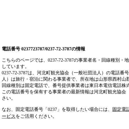
電話番号
0237723787/0237-72-3787
の情報
こちらのページでは、
0237-72-3787
の事業者名・回線種別・地
しています。
0237-72-3787
は、
河北町観光協会（一般社団法人）
の電話番号
人）は
旅行・宿泊
に関わる事業者
で、所在地は山形県西村山
回線種別は
固定電話
で、番号提供事業者は
東日本電信電話株
この電話番号を保有する事業者の最新情報は
河北町観光協会
さい。
なお、固定電話番号「
0237
」を取得したい場合には、
固定電
ービス
をご活用ください。