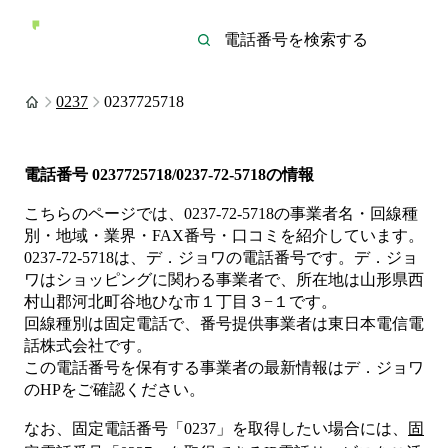
0237
0237725718
電話番号
0237725718/0237-72-5718
の情報
こちらのページでは、
0237-72-5718
の事業者名・回線種
別・地域・業界・FAX番号・口コミを紹介しています。
0237-72-5718
は、
デ．ジョワ
の電話番号です。
デ．ジョ
ワは
ショッピング
に関わる事業者
で、所在地は山形県西
村山郡河北町谷地ひな市１丁目３−１
です。
回線種別は
固定電話
で、番号提供事業者は
東日本電信電
話株式会社
です。
この電話番号を保有する事業者の最新情報は
デ．ジョワ
のHP
をご確認ください。
なお、固定電話番号「
0237
」を取得したい場合には、
固