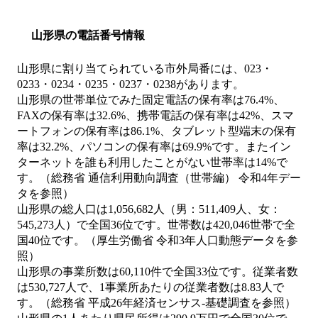
山形県の電話番号情報
山形県に割り当てられている市外局番には、023・
0233・0234・0235・0237・0238があります。
山形県の世帯単位でみた固定電話の保有率は76.4%、
FAXの保有率は32.6%、携帯電話の保有率は42%、スマ
ートフォンの保有率は86.1%、タブレット型端末の保有
率は32.2%、パソコンの保有率は69.9%です。またイン
ターネットを誰も利用したことがない世帯率は14%で
す。（総務省 通信利用動向調査（世帯編） 令和4年デー
タを参照）
山形県の総人口は1,056,682人（男：511,409人、女：
545,273人）で全国36位です。世帯数は420,046世帯で全
国40位です。（厚生労働省 令和3年人口動態データを参
照）
山形県の事業所数は60,110件で全国33位です。従業者数
は530,727人で、1事業所あたりの従業者数は8.83人で
す。（総務省 平成26年経済センサス‐基礎調査を参照）