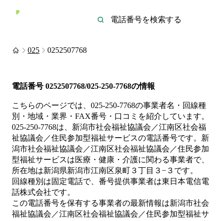
025
0252507768
電話番号
0252507768/025-250-7768
の情報
こちらのページでは、
025-250-7768
の事業者名・回線種
別・地域・業界・FAX番号・口コミを紹介しています。
025-250-7768
は、
新潟市社会福祉協議会／江南区社会福
祉協議会／住民参加型福祉サービス
の電話番号です。
新
潟市社会福祉協議会／江南区社会福祉協議会／住民参加
型福祉サービスは
医療・健康・介護
に関わる事業者
で、
所在地は新潟県新潟市江南区泉町３丁目３−３
です。
回線種別は
固定電話
で、番号提供事業者は
東日本電信電
話株式会社
です。
この電話番号を保有する事業者の最新情報は
新潟市社会
福祉協議会／江南区社会福祉協議会／住民参加型福祉サ