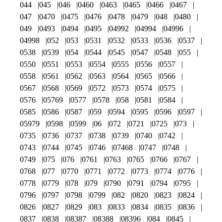
044
045
046
0460
0463
0465
0466
0467
047
0470
0475
0476
0478
0479
048
0480
049
0493
0494
0495
04992
04994
04996
04998
052
053
0531
0532
0533
0536
0537
0538
0539
054
0544
0545
0547
0548
055
0550
0551
0553
0554
0555
0556
0557
0558
0561
0562
0563
0564
0565
0566
0567
0568
0569
0572
0573
0574
0575
0576
05769
0577
0578
058
0581
0584
0585
0586
0587
059
0594
0595
0596
0597
05979
0598
0599
06
072
0721
0725
073
0735
0736
0737
0738
0739
0740
0742
0743
0744
0745
0746
07468
0747
0748
0749
075
076
0761
0763
0765
0766
0767
0768
077
0770
0771
0772
0773
0774
0776
0778
0779
078
079
0790
0791
0794
0795
0796
0797
0798
0799
082
0820
0823
0824
0826
0827
0829
083
0833
0834
0835
0836
0837
0838
08387
08388
08396
084
0845