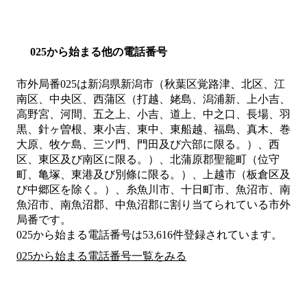
025から始まる他の電話番号
市外局番
025
は
新潟県新潟市（秋葉区覚路津、北区、江
南区、中央区、西蒲区（打越、姥島、潟浦新、上小吉、
高野宮、河間、五之上、小吉、道上、中之口、長場、羽
黒、針ヶ曽根、東小吉、東中、東船越、福島、真木、巻
大原、牧ケ島、三ツ門、門田及び六部に限る。）、西
区、東区及び南区に限る。）、北蒲原郡聖籠町（位守
町、亀塚、東港及び別條に限る。）、上越市（板倉区及
び中郷区を除く。）、糸魚川市、十日町市、魚沼市、南
魚沼市、南魚沼郡、中魚沼郡
に割り当てられている市外
局番です。
025から始まる電話番号は53,616件登録されています。
025から始まる電話番号一覧をみる