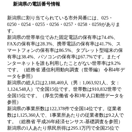
新潟県の電話番号情報
新潟県に割り当てられている市外局番には、025・
0250・0254・0255・0256・0257・0258・0259がありま
す。
新潟県の世帯単位でみた固定電話の保有率は74.4%、
FAXの保有率は28.3%、携帯電話の保有率は41.7%、ス
マートフォンの保有率は86.5%、タブレット型端末の保
有率は38.4%、パソコンの保有率は67.7%です。またイ
ンターネットを誰も利用したことがない世帯率は9.2%
です。（総務省 通信利用動向調査（世帯編） 令和4年デ
ータを参照）
新潟県の総人口は2,188,469人（男：1,063,921人、女：
1,124,548人）で全国15位です。世帯数は910,832世帯で
全国15位です。（厚生労働省 令和3年人口動態データを
参照）
新潟県の事業所数は122,378件で全国14位です。従業者
数は1,125,360人で、1事業所あたりの従業者数は9.2人で
す。（総務省 平成26年経済センサス‐基礎調査を参照）
新潟県の1人あたり県民所得は295.1万円で全国25位で