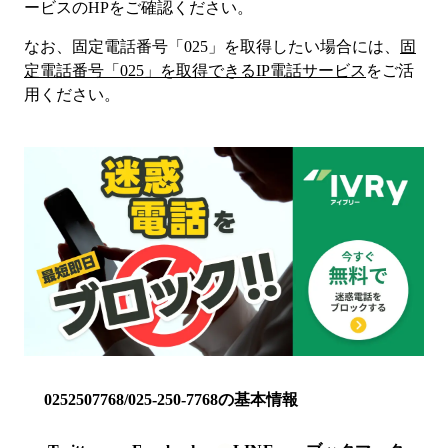
ービス
のHP
をご確認ください。
なお、固定電話番号「
025
」を取得したい場合には、
固
定電話番号「
025
」を取得できるIP電話サービス
をご活
用ください。
0252507768/025-250-7768の基本情報