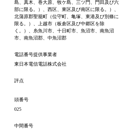
島、真木、巻大原、牧ケ島、三ツ門、門田及び六
部に限る。）、西区、東区及び南区に限る。）、
北蒲原郡聖籠町（位守町、亀塚、東港及び別條に
限る。）、上越市（板倉区及び中郷区を除
く。）、糸魚川市、十日町市、魚沼市、南魚沼
市、南魚沼郡、中魚沼郡
電話番号提供事業者
東日本電信電話株式会社
評点
頭番号
025
中間番号