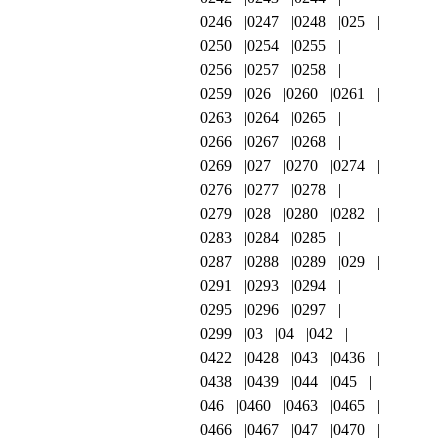
0246
0247
0248
025
0250
0254
0255
0256
0257
0258
0259
026
0260
0261
0263
0264
0265
0266
0267
0268
0269
027
0270
0274
0276
0277
0278
0279
028
0280
0282
0283
0284
0285
0287
0288
0289
029
0291
0293
0294
0295
0296
0297
0299
03
04
042
0422
0428
043
0436
0438
0439
044
045
046
0460
0463
0465
0466
0467
047
0470