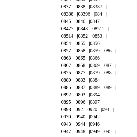
0837
0838
08387
08388
08396
084
0845
0846
0847
08477
0848
08512
08514
0852
0853
0854
0855
0856
0857
0858
0859
086
0863
0865
0866
0867
0868
0869
087
0875
0877
0879
088
0880
0883
0884
0885
0887
0889
089
0892
0893
0894
0895
0896
0897
0898
092
0920
093
0930
0940
0942
0943
0944
0946
0947
0948
0949
095