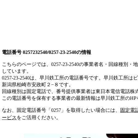
電話番号
0257232540/0257-23-2540
の情報
こちらのページでは、
0257-23-2540
の事業者名・回線種別・地
しています。
0257-23-2540
は、
早川鉄工所
の電話番号です。
早川鉄工所は
ビ
新潟県柏崎市安政町２−８
です。
回線種別は
固定電話
で、番号提供事業者は
東日本電信電話株
この電話番号を保有する事業者の最新情報は
早川鉄工所
のHP
なお、固定電話番号「
0257
」を取得したい場合には、
固定電
ービス
をご活用ください。