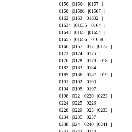
0156
01564
0157
0158
01586
01587
0162
0163
01632
01634
01635
0164
01648
0165
01654
01655
01656
01658
0166
0167
017
0172
0173
0174
0175
0176
0178
0179
018
0182
0183
0184
0185
0186
0187
019
0191
0192
0193
0194
0195
0197
0198
022
0220
0223
0224
0225
0226
0228
0229
023
0233
0234
0235
0237
0238
024
0240
0241
0242
0243
0244