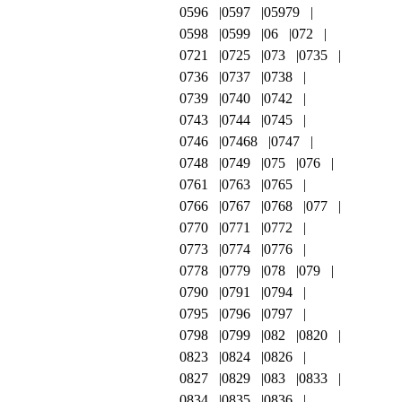
0596
0597
05979
0598
0599
06
072
0721
0725
073
0735
0736
0737
0738
0739
0740
0742
0743
0744
0745
0746
07468
0747
0748
0749
075
076
0761
0763
0765
0766
0767
0768
077
0770
0771
0772
0773
0774
0776
0778
0779
078
079
0790
0791
0794
0795
0796
0797
0798
0799
082
0820
0823
0824
0826
0827
0829
083
0833
0834
0835
0836