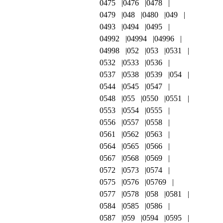
0475
0476
0478
0479
048
0480
049
0493
0494
0495
04992
04994
04996
04998
052
053
0531
0532
0533
0536
0537
0538
0539
054
0544
0545
0547
0548
055
0550
0551
0553
0554
0555
0556
0557
0558
0561
0562
0563
0564
0565
0566
0567
0568
0569
0572
0573
0574
0575
0576
05769
0577
0578
058
0581
0584
0585
0586
0587
059
0594
0595