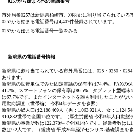
0257から始まる他の電話番号
市外局番
0257
は
新潟県柏崎市、刈羽郡
に割り当てられている
0257から始まる電話番号は4,407件登録されています。
0257から始まる電話番号一覧をみる
新潟県の電話番号情報
新潟県に割り当てられている市外局番には、025・0250・0254・025
あります。
新潟県の世帯単位でみた固定電話の保有率は74.4%、FAXの保
41.7%、スマートフォンの保有率は86.5%、タブレット型端末
は67.7%です。またインターネットを誰も利用したことがない
用動向調査（世帯編） 令和4年データを参照）
新潟県の総人口は2,188,469人（男：1,063,921人、女：1,12
910,832世帯で全国15位です。（厚生労働省 令和3年人口動
新潟県の事業所数は122,378件で全国14位です。従業者数は1,1
数は9.2人です。（総務省 平成26年経済センサス‐基礎調査を