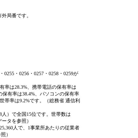
市外局番です。
5・0256・0257・0258・0259が
有率は28.3%、携帯電話の保有率は
の保有率は38.4%、パソコンの保有率
世帯率は9.2%です。（総務省 通信利
4,548人）で全国15位です。世帯数は
態データを参照）
25,360人で、1事業所あたりの従業者
参照）