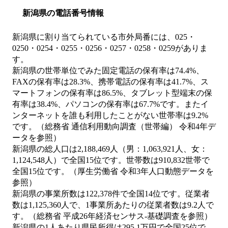
新潟県の電話番号情報
新潟県に割り当てられている市外局番には、025・
0250・0254・0255・0256・0257・0258・0259がありま
す。
新潟県の世帯単位でみた固定電話の保有率は74.4%、
FAXの保有率は28.3%、携帯電話の保有率は41.7%、ス
マートフォンの保有率は86.5%、タブレット型端末の保
有率は38.4%、パソコンの保有率は67.7%です。またイ
ンターネットを誰も利用したことがない世帯率は9.2%
です。（総務省 通信利用動向調査（世帯編） 令和4年デ
ータを参照）
新潟県の総人口は2,188,469人（男：1,063,921人、女：
1,124,548人）で全国15位です。世帯数は910,832世帯で
全国15位です。（厚生労働省 令和3年人口動態データを
参照）
新潟県の事業所数は122,378件で全国14位です。従業者
数は1,125,360人で、1事業所あたりの従業者数は9.2人で
す。（総務省 平成26年経済センサス‐基礎調査を参照）
新潟県の1人あたり県民所得は295.1万円で全国25位で