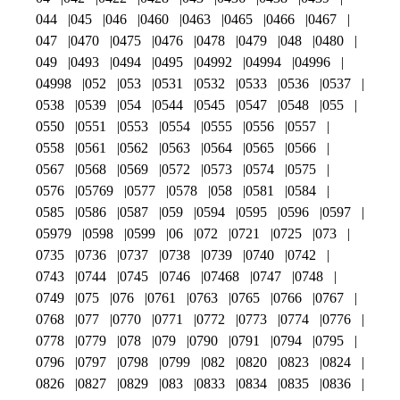
044
045
046
0460
0463
0465
0466
0467
047
0470
0475
0476
0478
0479
048
0480
049
0493
0494
0495
04992
04994
04996
04998
052
053
0531
0532
0533
0536
0537
0538
0539
054
0544
0545
0547
0548
055
0550
0551
0553
0554
0555
0556
0557
0558
0561
0562
0563
0564
0565
0566
0567
0568
0569
0572
0573
0574
0575
0576
05769
0577
0578
058
0581
0584
0585
0586
0587
059
0594
0595
0596
0597
05979
0598
0599
06
072
0721
0725
073
0735
0736
0737
0738
0739
0740
0742
0743
0744
0745
0746
07468
0747
0748
0749
075
076
0761
0763
0765
0766
0767
0768
077
0770
0771
0772
0773
0774
0776
0778
0779
078
079
0790
0791
0794
0795
0796
0797
0798
0799
082
0820
0823
0824
0826
0827
0829
083
0833
0834
0835
0836