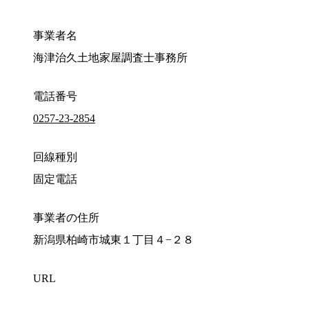
事業者名
海津治久土地家屋調査士事務所
電話番号
0257-23-2854
回線種別
固定電話
事業者の住所
新潟県柏崎市城東１丁目４−２８
URL