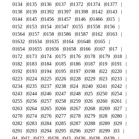
0134
0135
0136
0137
01372
01374
01377
0138
0139
01392
01397
01398
0142
0143
0144
0145
01456
01457
0146
01466
015
0152
0153
0154
01547
0155
01558
0156
01564
0157
0158
01586
01587
0162
0163
01632
01634
01635
0164
01648
0165
01654
01655
01656
01658
0166
0167
017
0172
0173
0174
0175
0176
0178
0179
018
0182
0183
0184
0185
0186
0187
019
0191
0192
0193
0194
0195
0197
0198
022
0220
0223
0224
0225
0226
0228
0229
023
0233
0234
0235
0237
0238
024
0240
0241
0242
0243
0244
0246
0247
0248
025
0250
0254
0255
0256
0257
0258
0259
026
0260
0261
0263
0264
0265
0266
0267
0268
0269
027
0270
0274
0276
0277
0278
0279
028
0280
0282
0283
0284
0285
0287
0288
0289
029
0291
0293
0294
0295
0296
0297
0299
03
04
042
0422
0428
043
0436
0438
0439