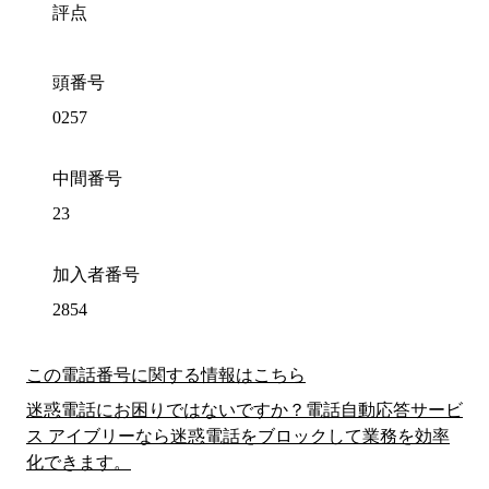
評点
頭番号
0257
中間番号
23
加入者番号
2854
この電話番号に関する情報はこちら
迷惑電話にお困りではないですか？電話自動応答サービ
ス アイブリーなら迷惑電話をブロックして業務を効率
化できます。