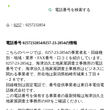
0257
0257232854
電話番号
0257232854/0257-23-2854
の情報
こちらのページでは、
0257-23-2854
の事業者名・回線種
別・地域・業界・FAX番号・口コミを紹介しています。
0257-23-2854
は、
海津治久土地家屋調査士事務所
の電話
番号です。
海津治久土地家屋調査士事務所は
ビジネス
に
関わる事業者
で、所在地は新潟県柏崎市城東１丁目４
−２８
です。
回線種別は
固定電話
で、番号提供事業者は
東日本電信電
話株式会社
です。
この電話番号を保有する事業者の最新情報は
海津治久土
地家屋調査士事務所
のHP
をご確認ください。