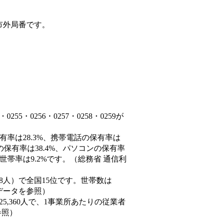
市外局番です。
5・0256・0257・0258・0259が
有率は28.3%、携帯電話の保有率は
の保有率は38.4%、パソコンの保有率
世帯率は9.2%です。（総務省 通信利
4,548人）で全国15位です。世帯数は
態データを参照）
25,360人で、1事業所あたりの従業者
参照）