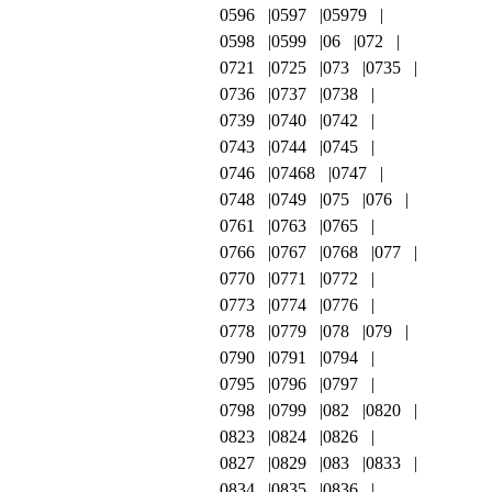
0596
0597
05979
0598
0599
06
072
0721
0725
073
0735
0736
0737
0738
0739
0740
0742
0743
0744
0745
0746
07468
0747
0748
0749
075
076
0761
0763
0765
0766
0767
0768
077
0770
0771
0772
0773
0774
0776
0778
0779
078
079
0790
0791
0794
0795
0796
0797
0798
0799
082
0820
0823
0824
0826
0827
0829
083
0833
0834
0835
0836