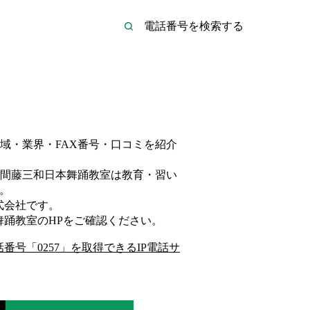
域・業界・FAX番号・口コミを紹介
間藤三和日本舞踊教室は
教育・習い
。
式会社
です。
舞踊教室
のHP
をご確認ください。
話番号「
0257
」を取得できるIP電話サ