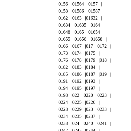
0156
01564
0157
0158
01586
01587
0162
0163
01632
01634
01635
0164
01648
0165
01654
01655
01656
01658
0166
0167
017
0172
0173
0174
0175
0176
0178
0179
018
0182
0183
0184
0185
0186
0187
019
0191
0192
0193
0194
0195
0197
0198
022
0220
0223
0224
0225
0226
0228
0229
023
0233
0234
0235
0237
0238
024
0240
0241
0242
0243
0244