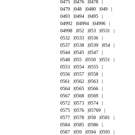
0475
0476
0478
0479
048
0480
049
0493
0494
0495
04992
04994
04996
04998
052
053
0531
0532
0533
0536
0537
0538
0539
054
0544
0545
0547
0548
055
0550
0551
0553
0554
0555
0556
0557
0558
0561
0562
0563
0564
0565
0566
0567
0568
0569
0572
0573
0574
0575
0576
05769
0577
0578
058
0581
0584
0585
0586
0587
059
0594
0595