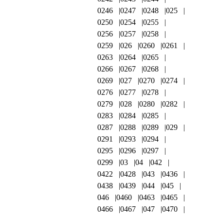
0246
0247
0248
025
0250
0254
0255
0256
0257
0258
0259
026
0260
0261
0263
0264
0265
0266
0267
0268
0269
027
0270
0274
0276
0277
0278
0279
028
0280
0282
0283
0284
0285
0287
0288
0289
029
0291
0293
0294
0295
0296
0297
0299
03
04
042
0422
0428
043
0436
0438
0439
044
045
046
0460
0463
0465
0466
0467
047
0470