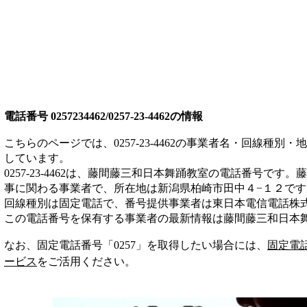
電話番号
0257234462/0257-23-4462
の情報
こちらのページでは、
0257-23-4462
の事業者名・回線種別・地
しています。
0257-23-4462
は、
藤間藤三和日本舞踊教室
の電話番号です。
藤
事
に関わる事業者
で、所在地は新潟県柏崎市田中４−１２
です
回線種別は
固定電話
で、番号提供事業者は
東日本電信電話株
この電話番号を保有する事業者の最新情報は
藤間藤三和日本
なお、固定電話番号「
0257
」を取得したい場合には、
固定電
ービス
をご活用ください。