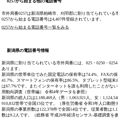
0257から始まる他の電話番号
市外局番
0257
は
新潟県柏崎市、刈羽郡
に割り当てられている
0257から始まる電話番号は4,407件登録されています。
0257から始まる電話番号一覧をみる
新潟県の電話番号情報
新潟県に割り当てられている市外局番には、025・0250・0254・025
あります。
新潟県の世帯単位でみた固定電話の保有率は74.4%、FAXの保
41.7%、スマートフォンの保有率は86.5%、タブレット型端末
は67.7%です。またインターネットを誰も利用したことがない
用動向調査（世帯編） 令和4年データを参照）
新潟県の総人口は2,188,469人（男：1,063,921人、女：1,12
910,832世帯で全国15位です。（厚生労働省 令和3年人口動
新潟県の事業所数は122,378件で全国14位です。従業者数は1,1
数は9.2人です。（総務省 平成26年経済センサス‐基礎調査を