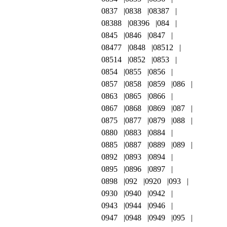
0837
0838
08387
08388
08396
084
0845
0846
0847
08477
0848
08512
08514
0852
0853
0854
0855
0856
0857
0858
0859
086
0863
0865
0866
0867
0868
0869
087
0875
0877
0879
088
0880
0883
0884
0885
0887
0889
089
0892
0893
0894
0895
0896
0897
0898
092
0920
093
0930
0940
0942
0943
0944
0946
0947
0948
0949
095