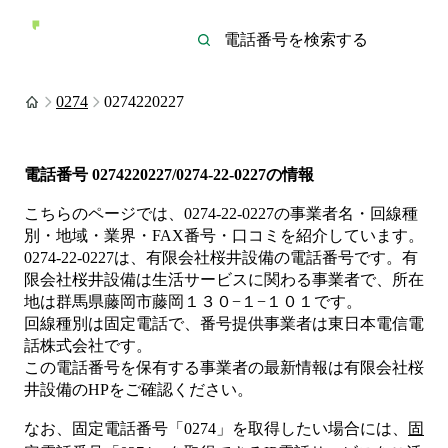
0274
0274220227
電話番号
0274220227/0274-22-0227
の情報
こちらのページでは、
0274-22-0227
の事業者名・回線種
別・地域・業界・FAX番号・口コミを紹介しています。
0274-22-0227
は、
有限会社桜井設備
の電話番号です。
有
限会社桜井設備は
生活サービス
に関わる事業者
で、所在
地は群馬県藤岡市藤岡１３０−１−１０１
です。
回線種別は
固定電話
で、番号提供事業者は
東日本電信電
話株式会社
です。
この電話番号を保有する事業者の最新情報は
有限会社桜
井設備
のHP
をご確認ください。
なお、固定電話番号「
0274
」を取得したい場合には、
固