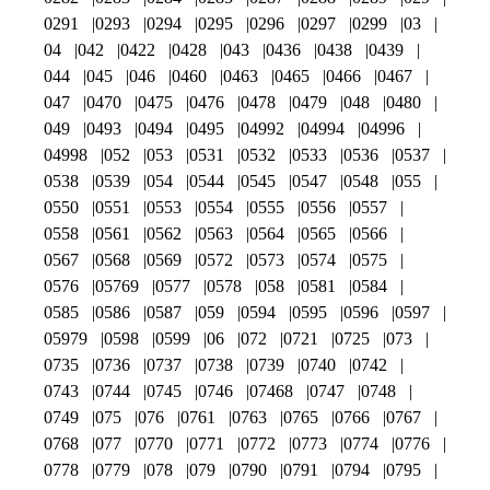
0291
0293
0294
0295
0296
0297
0299
03
04
042
0422
0428
043
0436
0438
0439
044
045
046
0460
0463
0465
0466
0467
047
0470
0475
0476
0478
0479
048
0480
049
0493
0494
0495
04992
04994
04996
04998
052
053
0531
0532
0533
0536
0537
0538
0539
054
0544
0545
0547
0548
055
0550
0551
0553
0554
0555
0556
0557
0558
0561
0562
0563
0564
0565
0566
0567
0568
0569
0572
0573
0574
0575
0576
05769
0577
0578
058
0581
0584
0585
0586
0587
059
0594
0595
0596
0597
05979
0598
0599
06
072
0721
0725
073
0735
0736
0737
0738
0739
0740
0742
0743
0744
0745
0746
07468
0747
0748
0749
075
076
0761
0763
0765
0766
0767
0768
077
0770
0771
0772
0773
0774
0776
0778
0779
078
079
0790
0791
0794
0795