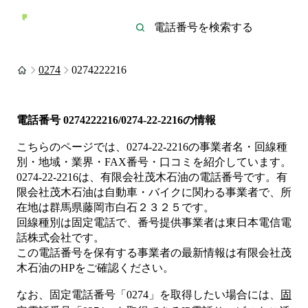
0274
0274222216
電話番号
0274222216/0274-22-2216
の情報
こちらのページでは、
0274-22-2216
の事業者名・回線種
別・地域・業界・FAX番号・口コミを紹介しています。
0274-22-2216
は、
有限会社茂木石油
の電話番号です。
有
限会社茂木石油は
自動車・バイク
に関わる事業者
で、所
在地は群馬県藤岡市白石２３２５
です。
回線種別は
固定電話
で、番号提供事業者は
東日本電信電
話株式会社
です。
この電話番号を保有する事業者の最新情報は
有限会社茂
木石油
のHP
をご確認ください。
なお、固定電話番号「
0274
」を取得したい場合には、
固