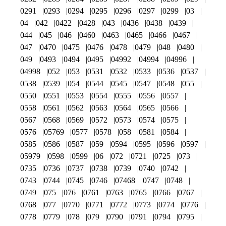
0291
0293
0294
0295
0296
0297
0299
03
04
042
0422
0428
043
0436
0438
0439
044
045
046
0460
0463
0465
0466
0467
047
0470
0475
0476
0478
0479
048
0480
049
0493
0494
0495
04992
04994
04996
04998
052
053
0531
0532
0533
0536
0537
0538
0539
054
0544
0545
0547
0548
055
0550
0551
0553
0554
0555
0556
0557
0558
0561
0562
0563
0564
0565
0566
0567
0568
0569
0572
0573
0574
0575
0576
05769
0577
0578
058
0581
0584
0585
0586
0587
059
0594
0595
0596
0597
05979
0598
0599
06
072
0721
0725
073
0735
0736
0737
0738
0739
0740
0742
0743
0744
0745
0746
07468
0747
0748
0749
075
076
0761
0763
0765
0766
0767
0768
077
0770
0771
0772
0773
0774
0776
0778
0779
078
079
0790
0791
0794
0795