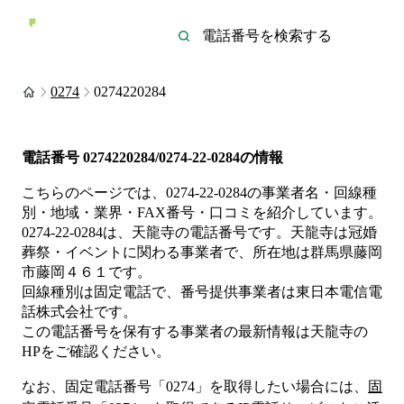
0274
0274220284
電話番号
0274220284/0274-22-0284
の情報
こちらのページでは、
0274-22-0284
の事業者名・回線種
別・地域・業界・FAX番号・口コミを紹介しています。
0274-22-0284
は、
天龍寺
の電話番号です。
天龍寺は
冠婚
葬祭・イベント
に関わる事業者
で、所在地は群馬県藤岡
市藤岡４６１
です。
回線種別は
固定電話
で、番号提供事業者は
東日本電信電
話株式会社
です。
この電話番号を保有する事業者の最新情報は
天龍寺
の
HP
をご確認ください。
なお、固定電話番号「
0274
」を取得したい場合には、
固