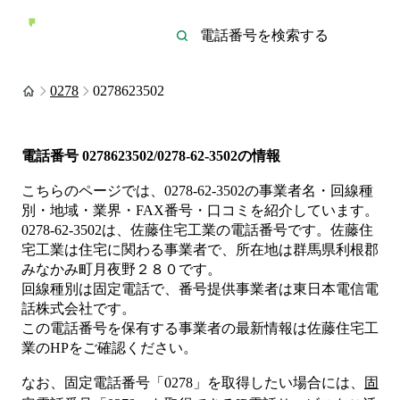
0278
0278623502
電話番号
0278623502/0278-62-3502
の情報
こちらのページでは、
0278-62-3502
の事業者名・回線種
別・地域・業界・FAX番号・口コミを紹介しています。
0278-62-3502
は、
佐藤住宅工業
の電話番号です。
佐藤住
宅工業は
住宅
に関わる事業者
で、所在地は群馬県利根郡
みなかみ町月夜野２８０
です。
回線種別は
固定電話
で、番号提供事業者は
東日本電信電
話株式会社
です。
この電話番号を保有する事業者の最新情報は
佐藤住宅工
業
のHP
をご確認ください。
なお、固定電話番号「
0278
」を取得したい場合には、
固