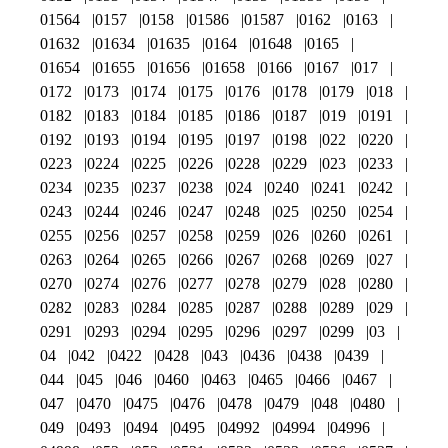
01564
0157
0158
01586
01587
0162
0163
01632
01634
01635
0164
01648
0165
01654
01655
01656
01658
0166
0167
017
0172
0173
0174
0175
0176
0178
0179
018
0182
0183
0184
0185
0186
0187
019
0191
0192
0193
0194
0195
0197
0198
022
0220
0223
0224
0225
0226
0228
0229
023
0233
0234
0235
0237
0238
024
0240
0241
0242
0243
0244
0246
0247
0248
025
0250
0254
0255
0256
0257
0258
0259
026
0260
0261
0263
0264
0265
0266
0267
0268
0269
027
0270
0274
0276
0277
0278
0279
028
0280
0282
0283
0284
0285
0287
0288
0289
029
0291
0293
0294
0295
0296
0297
0299
03
04
042
0422
0428
043
0436
0438
0439
044
045
046
0460
0463
0465
0466
0467
047
0470
0475
0476
0478
0479
048
0480
049
0493
0494
0495
04992
04994
04996