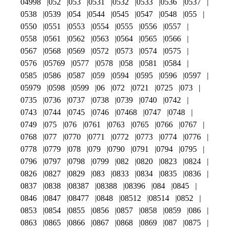
04998
052
053
0531
0532
0533
0536
0537
0538
0539
054
0544
0545
0547
0548
055
0550
0551
0553
0554
0555
0556
0557
0558
0561
0562
0563
0564
0565
0566
0567
0568
0569
0572
0573
0574
0575
0576
05769
0577
0578
058
0581
0584
0585
0586
0587
059
0594
0595
0596
0597
05979
0598
0599
06
072
0721
0725
073
0735
0736
0737
0738
0739
0740
0742
0743
0744
0745
0746
07468
0747
0748
0749
075
076
0761
0763
0765
0766
0767
0768
077
0770
0771
0772
0773
0774
0776
0778
0779
078
079
0790
0791
0794
0795
0796
0797
0798
0799
082
0820
0823
0824
0826
0827
0829
083
0833
0834
0835
0836
0837
0838
08387
08388
08396
084
0845
0846
0847
08477
0848
08512
08514
0852
0853
0854
0855
0856
0857
0858
0859
086
0863
0865
0866
0867
0868
0869
087
0875