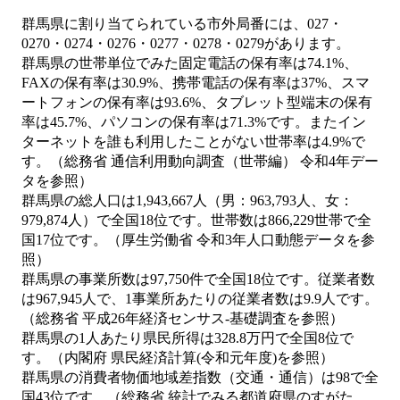
群馬県に割り当てられている市外局番には、027・
0270・0274・0276・0277・0278・0279があります。
群馬県の世帯単位でみた固定電話の保有率は74.1%、
FAXの保有率は30.9%、携帯電話の保有率は37%、スマ
ートフォンの保有率は93.6%、タブレット型端末の保有
率は45.7%、パソコンの保有率は71.3%です。またイン
ターネットを誰も利用したことがない世帯率は4.9%で
す。（総務省 通信利用動向調査（世帯編） 令和4年デー
タを参照）
群馬県の総人口は1,943,667人（男：963,793人、女：
979,874人）で全国18位です。世帯数は866,229世帯で全
国17位です。（厚生労働省 令和3年人口動態データを参
照）
群馬県の事業所数は97,750件で全国18位です。従業者数
は967,945人で、1事業所あたりの従業者数は9.9人です。
（総務省 平成26年経済センサス‐基礎調査を参照）
群馬県の1人あたり県民所得は328.8万円で全国8位で
す。（内閣府 県民経済計算(令和元年度)を参照）
群馬県の消費者物価地域差指数（交通・通信）は98で全
国43位です。（総務省 統計でみる都道府県のすがた