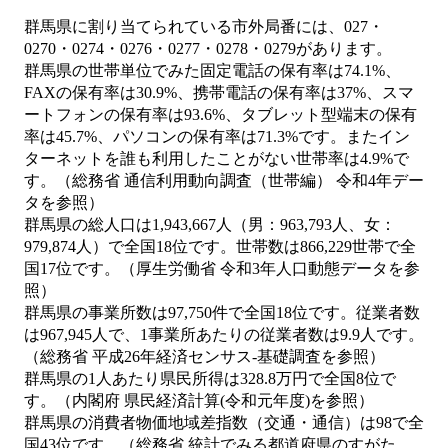
群馬県に割り当てられている市外局番には、027・
0270・0274・0276・0277・0278・0279があります。
群馬県の世帯単位でみた固定電話の保有率は74.1%、
FAXの保有率は30.9%、携帯電話の保有率は37%、スマ
ートフォンの保有率は93.6%、タブレット型端末の保有
率は45.7%、パソコンの保有率は71.3%です。またイン
ターネットを誰も利用したことがない世帯率は4.9%で
す。（総務省 通信利用動向調査（世帯編） 令和4年デー
タを参照）
群馬県の総人口は1,943,667人（男：963,793人、女：
979,874人）で全国18位です。世帯数は866,229世帯で全
国17位です。（厚生労働省 令和3年人口動態データを参
照）
群馬県の事業所数は97,750件で全国18位です。従業者数
は967,945人で、1事業所あたりの従業者数は9.9人です。
（総務省 平成26年経済センサス‐基礎調査を参照）
群馬県の1人あたり県民所得は328.8万円で全国8位で
す。（内閣府 県民経済計算(令和元年度)を参照）
群馬県の消費者物価地域差指数（交通・通信）は98で全
国43位です。（総務省 統計でみる都道府県のすがた