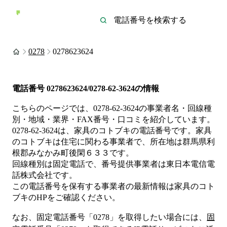
0278
0278623624
電話番号
0278623624/0278-62-3624
の情報
こちらのページでは、
0278-62-3624
の事業者名・回線種
別・地域・業界・FAX番号・口コミを紹介しています。
0278-62-3624
は、
家具のコトブキ
の電話番号です。
家具
のコトブキは
住宅
に関わる事業者
で、所在地は群馬県利
根郡みなかみ町後閑６３３
です。
回線種別は
固定電話
で、番号提供事業者は
東日本電信電
話株式会社
です。
この電話番号を保有する事業者の最新情報は
家具のコト
ブキ
のHP
をご確認ください。
なお、固定電話番号「
0278
」を取得したい場合には、
固