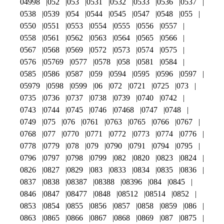
04998
052
053
0531
0532
0533
0536
0537
0538
0539
054
0544
0545
0547
0548
055
0550
0551
0553
0554
0555
0556
0557
0558
0561
0562
0563
0564
0565
0566
0567
0568
0569
0572
0573
0574
0575
0576
05769
0577
0578
058
0581
0584
0585
0586
0587
059
0594
0595
0596
0597
05979
0598
0599
06
072
0721
0725
073
0735
0736
0737
0738
0739
0740
0742
0743
0744
0745
0746
07468
0747
0748
0749
075
076
0761
0763
0765
0766
0767
0768
077
0770
0771
0772
0773
0774
0776
0778
0779
078
079
0790
0791
0794
0795
0796
0797
0798
0799
082
0820
0823
0824
0826
0827
0829
083
0833
0834
0835
0836
0837
0838
08387
08388
08396
084
0845
0846
0847
08477
0848
08512
08514
0852
0853
0854
0855
0856
0857
0858
0859
086
0863
0865
0866
0867
0868
0869
087
0875