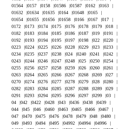
01564
0157
0158
01586
01587
0162
0163
01632
01634
01635
0164
01648
0165
01654
01655
01656
01658
0166
0167
017
0172
0173
0174
0175
0176
0178
0179
018
0182
0183
0184
0185
0186
0187
019
0191
0192
0193
0194
0195
0197
0198
022
0220
0223
0224
0225
0226
0228
0229
023
0233
0234
0235
0237
0238
024
0240
0241
0242
0243
0244
0246
0247
0248
025
0250
0254
0255
0256
0257
0258
0259
026
0260
0261
0263
0264
0265
0266
0267
0268
0269
027
0270
0274
0276
0277
0278
0279
028
0280
0282
0283
0284
0285
0287
0288
0289
029
0291
0293
0294
0295
0296
0297
0299
03
04
042
0422
0428
043
0436
0438
0439
044
045
046
0460
0463
0465
0466
0467
047
0470
0475
0476
0478
0479
048
0480
049
0493
0494
0495
04992
04994
04996