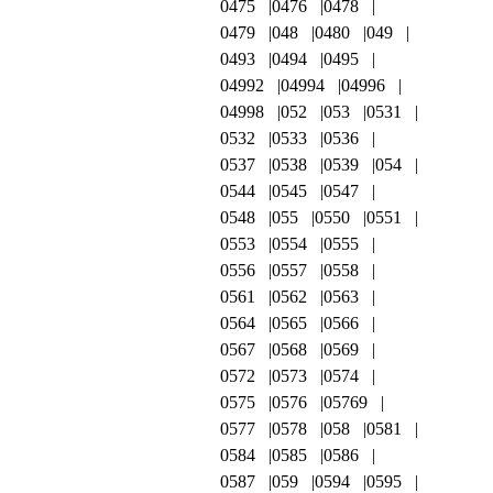
0475
0476
0478
0479
048
0480
049
0493
0494
0495
04992
04994
04996
04998
052
053
0531
0532
0533
0536
0537
0538
0539
054
0544
0545
0547
0548
055
0550
0551
0553
0554
0555
0556
0557
0558
0561
0562
0563
0564
0565
0566
0567
0568
0569
0572
0573
0574
0575
0576
05769
0577
0578
058
0581
0584
0585
0586
0587
059
0594
0595