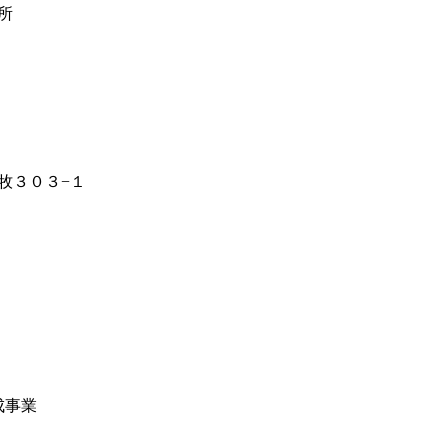
所
牧３０３−１
成事業