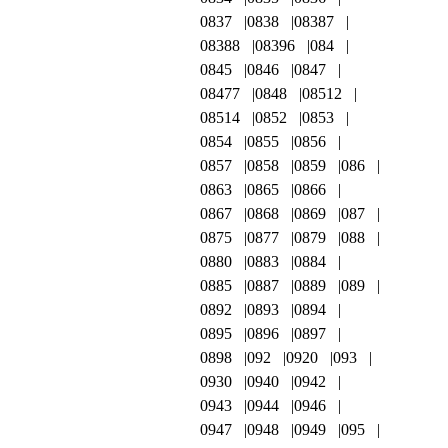
0837
0838
08387
08388
08396
084
0845
0846
0847
08477
0848
08512
08514
0852
0853
0854
0855
0856
0857
0858
0859
086
0863
0865
0866
0867
0868
0869
087
0875
0877
0879
088
0880
0883
0884
0885
0887
0889
089
0892
0893
0894
0895
0896
0897
0898
092
0920
093
0930
0940
0942
0943
0944
0946
0947
0948
0949
095