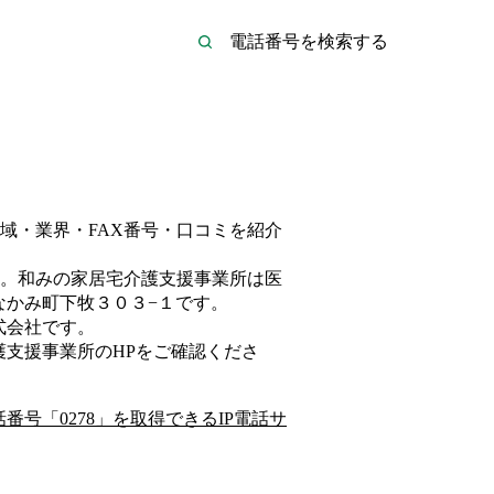
域・業界・FAX番号・口コミを紹介
。
和みの家居宅介護支援事業所は
医
なかみ町下牧３０３−１
です。
式会社
です。
護支援事業所
のHP
をご確認くださ
話番号「
0278
」を取得できるIP電話サ