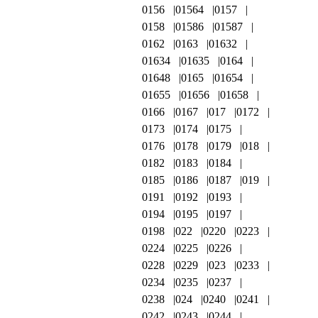
0156
01564
0157
0158
01586
01587
0162
0163
01632
01634
01635
0164
01648
0165
01654
01655
01656
01658
0166
0167
017
0172
0173
0174
0175
0176
0178
0179
018
0182
0183
0184
0185
0186
0187
019
0191
0192
0193
0194
0195
0197
0198
022
0220
0223
0224
0225
0226
0228
0229
023
0233
0234
0235
0237
0238
024
0240
0241
0242
0243
0244