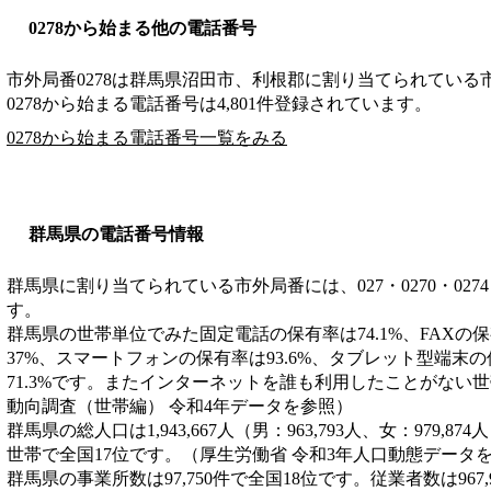
0278から始まる他の電話番号
市外局番
0278
は
群馬県沼田市、利根郡
に割り当てられている
0278から始まる電話番号は4,801件登録されています。
0278から始まる電話番号一覧をみる
群馬県の電話番号情報
群馬県に割り当てられている市外局番には、027・0270・0274・02
す。
群馬県の世帯単位でみた固定電話の保有率は74.1%、FAXの保
37%、スマートフォンの保有率は93.6%、タブレット型端末の
71.3%です。またインターネットを誰も利用したことがない世
動向調査（世帯編） 令和4年データを参照）
群馬県の総人口は1,943,667人（男：963,793人、女：979,87
世帯で全国17位です。（厚生労働省 令和3年人口動態データ
群馬県の事業所数は97,750件で全国18位です。従業者数は967