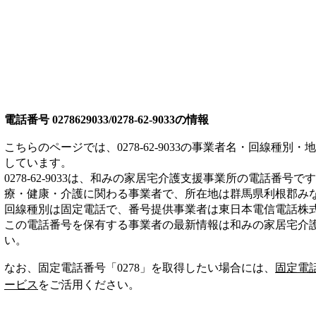
電話番号
0278629033/0278-62-9033
の情報
こちらのページでは、
0278-62-9033
の事業者名・回線種別・地
しています。
0278-62-9033
は、
和みの家居宅介護支援事業所
の電話番号です
療・健康・介護
に関わる事業者
で、所在地は群馬県利根郡み
回線種別は
固定電話
で、番号提供事業者は
東日本電信電話株
この電話番号を保有する事業者の最新情報は
和みの家居宅介
い。
なお、固定電話番号「
0278
」を取得したい場合には、
固定電
ービス
をご活用ください。