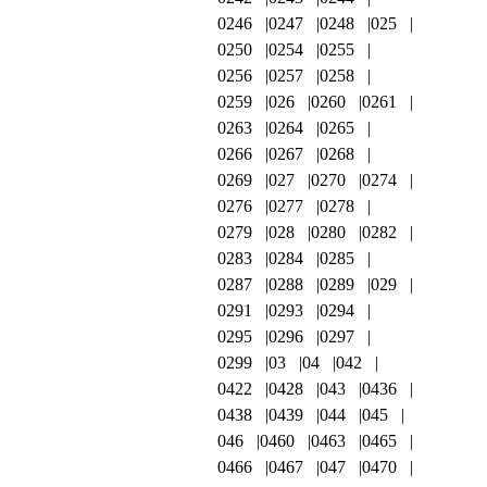
0246
0247
0248
025
0250
0254
0255
0256
0257
0258
0259
026
0260
0261
0263
0264
0265
0266
0267
0268
0269
027
0270
0274
0276
0277
0278
0279
028
0280
0282
0283
0284
0285
0287
0288
0289
029
0291
0293
0294
0295
0296
0297
0299
03
04
042
0422
0428
043
0436
0438
0439
044
045
046
0460
0463
0465
0466
0467
047
0470