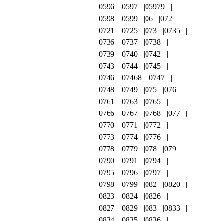
0596
0597
05979
0598
0599
06
072
0721
0725
073
0735
0736
0737
0738
0739
0740
0742
0743
0744
0745
0746
07468
0747
0748
0749
075
076
0761
0763
0765
0766
0767
0768
077
0770
0771
0772
0773
0774
0776
0778
0779
078
079
0790
0791
0794
0795
0796
0797
0798
0799
082
0820
0823
0824
0826
0827
0829
083
0833
0834
0835
0836