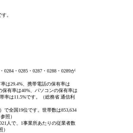
です。
4・0285・0287・0288・0289が
率は29.4%、携帯電話の保有率は
末の保有率は40%、パソコンの保有率は
率は11.5%です。（総務省 通信利
8人）で全国19位です。世帯数は853,634
を参照）
,021人で、1事業所あたりの従業者数
照）