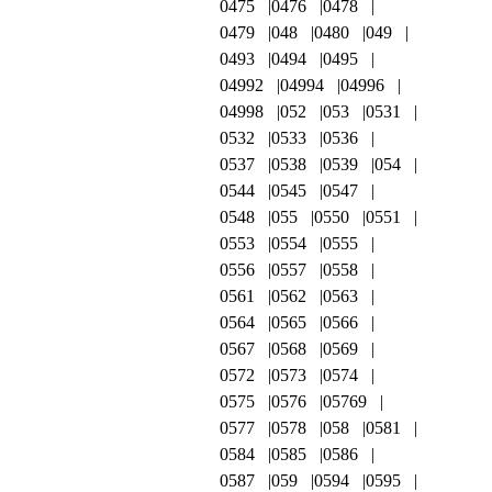
0475
0476
0478
0479
048
0480
049
0493
0494
0495
04992
04994
04996
04998
052
053
0531
0532
0533
0536
0537
0538
0539
054
0544
0545
0547
0548
055
0550
0551
0553
0554
0555
0556
0557
0558
0561
0562
0563
0564
0565
0566
0567
0568
0569
0572
0573
0574
0575
0576
05769
0577
0578
058
0581
0584
0585
0586
0587
059
0594
0595