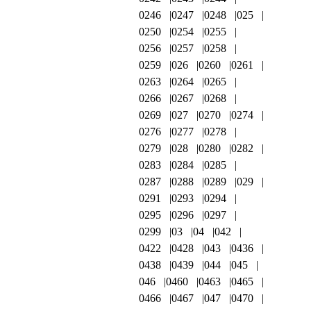
0246
0247
0248
025
0250
0254
0255
0256
0257
0258
0259
026
0260
0261
0263
0264
0265
0266
0267
0268
0269
027
0270
0274
0276
0277
0278
0279
028
0280
0282
0283
0284
0285
0287
0288
0289
029
0291
0293
0294
0295
0296
0297
0299
03
04
042
0422
0428
043
0436
0438
0439
044
045
046
0460
0463
0465
0466
0467
047
0470