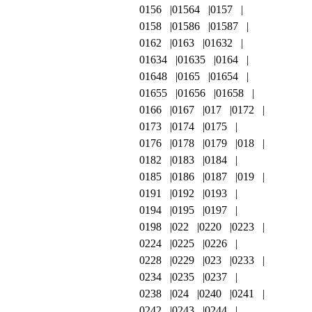
0156
01564
0157
0158
01586
01587
0162
0163
01632
01634
01635
0164
01648
0165
01654
01655
01656
01658
0166
0167
017
0172
0173
0174
0175
0176
0178
0179
018
0182
0183
0184
0185
0186
0187
019
0191
0192
0193
0194
0195
0197
0198
022
0220
0223
0224
0225
0226
0228
0229
023
0233
0234
0235
0237
0238
024
0240
0241
0242
0243
0244