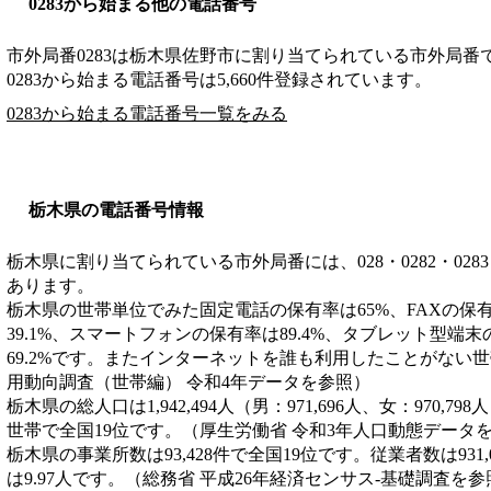
0283から始まる他の電話番号
市外局番
0283
は
栃木県佐野市
に割り当てられている市外局番
0283から始まる電話番号は5,660件登録されています。
0283から始まる電話番号一覧をみる
栃木県の電話番号情報
栃木県に割り当てられている市外局番には、028・0282・0283・028
あります。
栃木県の世帯単位でみた固定電話の保有率は65%、FAXの保有
39.1%、スマートフォンの保有率は89.4%、タブレット型端
69.2%です。またインターネットを誰も利用したことがない世帯
用動向調査（世帯編） 令和4年データを参照）
栃木県の総人口は1,942,494人（男：971,696人、女：970,79
世帯で全国19位です。（厚生労働省 令和3年人口動態データ
栃木県の事業所数は93,428件で全国19位です。従業者数は931
は9.97人です。（総務省 平成26年経済センサス‐基礎調査を参