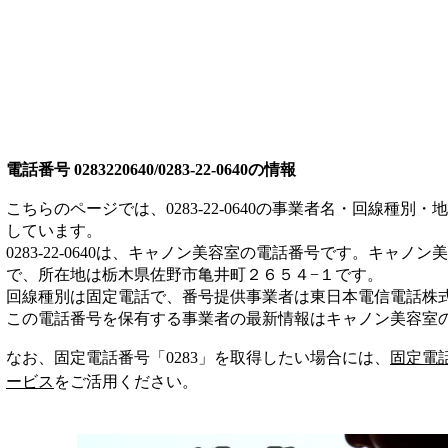
電話番号
0283220640/0283-22-0640
の情報
こちらのページでは、
0283-22-0640
の事業者名・回線種別・地
しています。
0283-22-0640
は、
キャノン美容室
の電話番号です。
キャノン美
で、所在地は栃木県佐野市亀井町２６５４−１
です。
回線種別は
固定電話
で、番号提供事業者は
東日本電信電話株
この電話番号を保有する事業者の最新情報は
キャノン美容室
なお、固定電話番号「
0283
」を取得したい場合には、
固定電
ービス
をご活用ください。