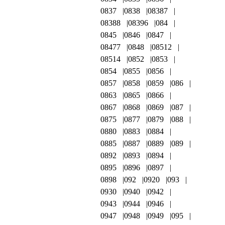
0837
0838
08387
08388
08396
084
0845
0846
0847
08477
0848
08512
08514
0852
0853
0854
0855
0856
0857
0858
0859
086
0863
0865
0866
0867
0868
0869
087
0875
0877
0879
088
0880
0883
0884
0885
0887
0889
089
0892
0893
0894
0895
0896
0897
0898
092
0920
093
0930
0940
0942
0943
0944
0946
0947
0948
0949
095