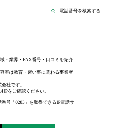
域・業界・FAX番号・口コミを紹介
容室は
教育・習い事
に関わる事業者
式会社
です。
のHP
をご確認ください。
話番号「
0283
」を取得できるIP電話サ