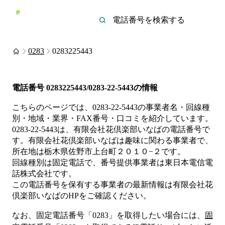
0283
0283225443
電話番号
0283225443/0283-22-5443
の情報
こちらのページでは、
0283-22-5443
の事業者名・回線種
別・地域・業界・FAX番号・口コミを紹介しています。
0283-22-5443
は、
有限会社花倶楽部いなば
の電話番号で
す。
有限会社花倶楽部いなばは
趣味
に関わる事業者
で、
所在地は栃木県佐野市上台町２０１０−２
です。
回線種別は
固定電話
で、番号提供事業者は
東日本電信電
話株式会社
です。
この電話番号を保有する事業者の最新情報は
有限会社花
倶楽部いなば
のHP
をご確認ください。
なお、固定電話番号「
0283
」を取得したい場合には、
固