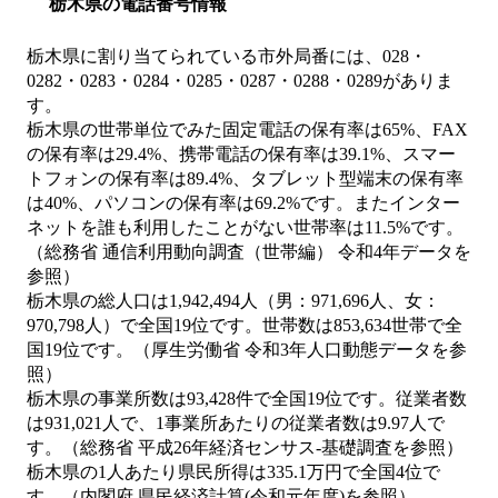
栃木県の電話番号情報
栃木県に割り当てられている市外局番には、028・
0282・0283・0284・0285・0287・0288・0289がありま
す。
栃木県の世帯単位でみた固定電話の保有率は65%、FAX
の保有率は29.4%、携帯電話の保有率は39.1%、スマー
トフォンの保有率は89.4%、タブレット型端末の保有率
は40%、パソコンの保有率は69.2%です。またインター
ネットを誰も利用したことがない世帯率は11.5%です。
（総務省 通信利用動向調査（世帯編） 令和4年データを
参照）
栃木県の総人口は1,942,494人（男：971,696人、女：
970,798人）で全国19位です。世帯数は853,634世帯で全
国19位です。（厚生労働省 令和3年人口動態データを参
照）
栃木県の事業所数は93,428件で全国19位です。従業者数
は931,021人で、1事業所あたりの従業者数は9.97人で
す。（総務省 平成26年経済センサス‐基礎調査を参照）
栃木県の1人あたり県民所得は335.1万円で全国4位で
す。（内閣府 県民経済計算(令和元年度)を参照）