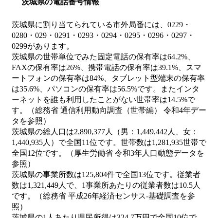
茨城県の電話番号情報
茨城県に割り当てられている市外局番には、0229・
0280・029・0291・0293・0294・0295・0296・0297・
0299があります。
茨城県の世帯単位でみた固定電話の保有率は64.2%、
FAXの保有率は26%、携帯電話の保有率は39.1%、スマ
ートフォンの保有率は84%、タブレット型端末の保有率
は35.6%、パソコンの保有率は56.5%です。またインタ
ーネットを誰も利用したことがない世帯率は14.5%で
す。（総務省 通信利用動向調査（世帯編） 令和4年デー
タを参照）
茨城県の総人口は2,890,377人（男：1,449,442人、女：
1,440,935人）で全国11位です。世帯数は1,281,935世帯で
全国12位です。（厚生労働省 令和3年人口動態データを
参照）
茨城県の事業所数は125,804件で全国13位です。従業者
数は1,321,449人で、1事業所あたりの従業者数は10.5人
です。（総務省 平成26年経済センサス‐基礎調査を参
照）
茨城県の1人あたり県民所得は324.7万円で全国10位で