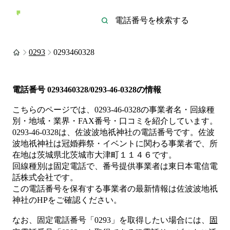
0293
0293460328
電話番号
0293460328/0293-46-0328
の情報
こちらのページでは、
0293-46-0328
の事業者名・回線種
別・地域・業界・FAX番号・口コミを紹介しています。
0293-46-0328
は、
佐波波地祇神社
の電話番号です。
佐波
波地祇神社は
冠婚葬祭・イベント
に関わる事業者
で、所
在地は茨城県北茨城市大津町１１４６
です。
回線種別は
固定電話
で、番号提供事業者は
東日本電信電
話株式会社
です。
この電話番号を保有する事業者の最新情報は
佐波波地祇
神社
のHP
をご確認ください。
なお、固定電話番号「
0293
」を取得したい場合には、
固