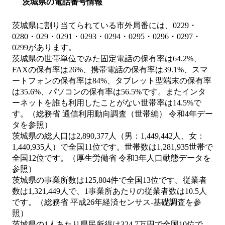
茨城県の電話番号情報
茨城県に割り当てられている市外局番には、0229・
0280・029・0291・0293・0294・0295・0296・0297・
0299があります。
茨城県の世帯単位でみた固定電話の保有率は64.2%、
FAXの保有率は26%、携帯電話の保有率は39.1%、スマ
ートフォンの保有率は84%、タブレット型端末の保有率
は35.6%、パソコンの保有率は56.5%です。またインタ
ーネットを誰も利用したことがない世帯率は14.5%で
す。（総務省 通信利用動向調査（世帯編） 令和4年デー
タを参照）
茨城県の総人口は2,890,377人（男：1,449,442人、女：
1,440,935人）で全国11位です。世帯数は1,281,935世帯で
全国12位です。（厚生労働省 令和3年人口動態データを
参照）
茨城県の事業所数は125,804件で全国13位です。従業者
数は1,321,449人で、1事業所あたりの従業者数は10.5人
です。（総務省 平成26年経済センサス‐基礎調査を参
照）
茨城県の1人あたり県民所得は324.7万円で全国10位で