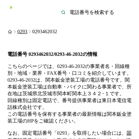
0293
0293462032
電話番号
0293462032/0293-46-2032
の情報
こちらのページでは、
0293-46-2032
の事業者名・回線種
別・地域・業界・FAX番号・口コミを紹介しています。
0293-46-2032
は、
関本鈑金塗装工場
の電話番号です。
関
本鈑金塗装工場は
自動車・バイク
に関わる事業者
で、所
在地は茨城県北茨城市関本町関本上３４２−１
です。
回線種別は
固定電話
で、番号提供事業者は
東日本電信電
話株式会社
です。
この電話番号を保有する事業者の最新情報は
関本鈑金塗
装工場
のHP
をご確認ください。
なお、固定電話番号「
0293
」を取得したい場合には、
固